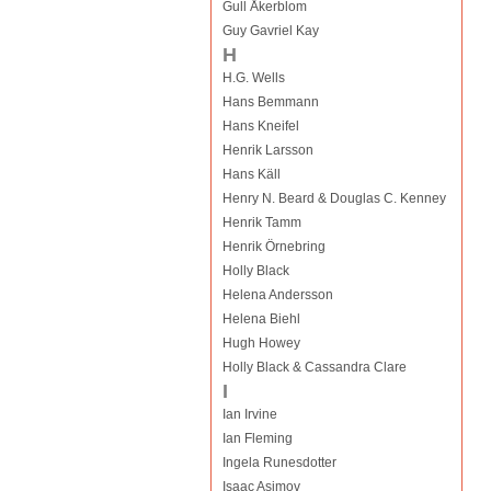
Gull Åkerblom
Guy Gavriel Kay
H
H.G. Wells
Hans Bemmann
Hans Kneifel
Henrik Larsson
Hans Käll
Henry N. Beard & Douglas C. Kenney
Henrik Tamm
Henrik Örnebring
Holly Black
Helena Andersson
Helena Biehl
Hugh Howey
Holly Black & Cassandra Clare
I
Ian Irvine
Ian Fleming
Ingela Runesdotter
Isaac Asimov