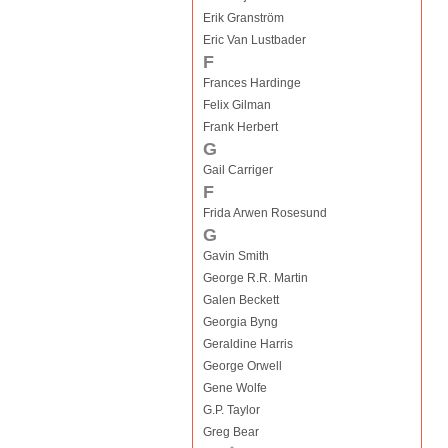
Erik Granström
Eric Van Lustbader
F
Frances Hardinge
Felix Gilman
Frank Herbert
G
Gail Carriger
F
Frida Arwen Rosesund
G
Gavin Smith
George R.R. Martin
Galen Beckett
Georgia Byng
Geraldine Harris
George Orwell
Gene Wolfe
G.P. Taylor
Greg Bear