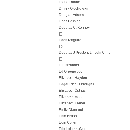
Diane Duane
Dmitry Gluchovskij
Douglas Adams
Doris Lessing
Douglas C. Kenney
E
Eden Maguire
D
Douglas J Preston, Lincoln Child
E
E-L Neander
Ed Greenwood
Elizabeth Haydon
Edgar Rice Burroughs
Elisabeth Östnäs
Elizabeth Moon
Elizabeth Kerner
Emily Diamand
Enid Blyton
Eoin Colfer
Eric Leijonhufvud