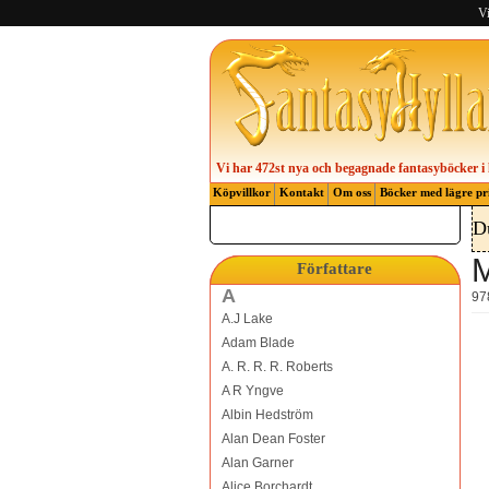
Vi
Vi har 472st nya och begagnade fantasyböcker i 
Köpvillkor
Kontakt
Om oss
Böcker med lägre pr
D
M
Författare
A
97
A.J Lake
Adam Blade
A. R. R. R. Roberts
A R Yngve
Albin Hedström
Alan Dean Foster
Alan Garner
Alice Borchardt