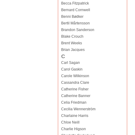
Becca Fitzpatrick
Bernard Cornwell
Benni Bødker
Bertil Mårtensson
Brandon Sanderson
Blake Crouch
Brent Weeks
Brian Jacques
C
Carl Sagan
Carol Gaskin
Carole Wilkinson
Cassandra Clare
Catherine Fisher
Catherine Banner
Celia Friedman
Cecilia Wennerström
Charlaine Harris
Chloe Neill
Charlie Higson