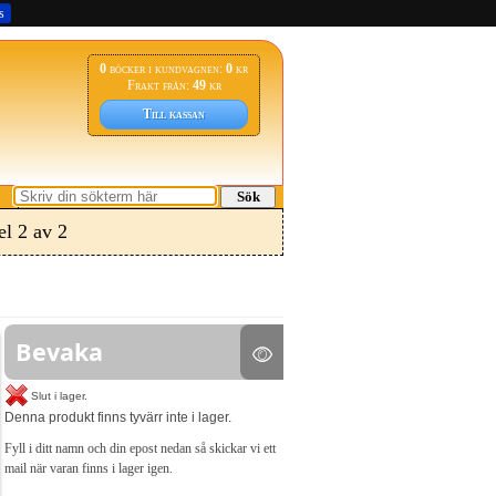
s
0
böcker i kundvagnen:
0
kr
Frakt från:
49
kr
Till kassan
Sök
l 2 av 2
Bevaka
Slut i lager.
Denna produkt finns tyvärr inte i lager.
Fyll i ditt namn och din epost nedan så skickar vi ett
mail när varan finns i lager igen.