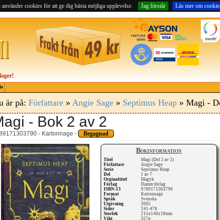
 använder cookies för att ge dig bästa möjliga upplevelse.
Jag förstår
Läs mer om cookie
lager!
is
u är på:
Författare
»
Angie Sage
»
Septimus Heap
» Magi - De
agi - Bok 2 av 2
89171303790 - Kartonnage -
Begagnad
Bokinformation
Titel
Magi (Del 2 av 2)
Författare
Angie Sage
Serie
Septimus Heap
Del
1 av 7
Orginaltitel
Magyk
Förlag
Damm förlag
ISBN-13
9789171303790
Format
Kartonnage
Språk
Svenska
Utgivning
2005
Sidor
241-478
Storlek
215x140x18mm
Vikt
327g