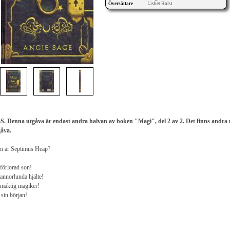
Översättare
Lisbet Holst
S. Denna utgåva är endast andra halvan av boken "Magi", del 2 av 2. Det finns andra
gåva.
m är Septimus Heap?
förlorad son!
annorlunda hjälte!
mäktig magiker!
 sin början!