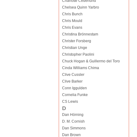
Charlotte Cederlund
Chelsea Quinn Yarbro
Chris Bunch
Chris Mould
Chris Evans
Christina Brönnestam
Christer Forsberg
Christian Unge
Christopher Paolini
Chuck Hogan & Guillermo del Toro
Cinda Williams Chima
Clive Cussler
Clive Barker
Conn Iggulden
Cornelia Funke
CS Lewis
D
Dan Hörning
D. M. Cornish
Dan Simmons
Dan Brown