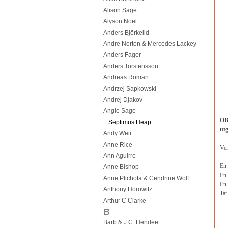
Alison Sage
Alyson Noël
Anders Björkelid
Andre Norton & Mercedes Lackey
Anders Fager
Anders Torstensson
Andreas Roman
Andrzej Sapkowski
Andrej Djakov
Angie Sage
OB
Septimus Heap
ut
Andy Weir
Anne Rice
Ve
Ann Aguirre
En 
Anne Bishop
En 
Anne Plichota & Cendrine Wolf
En 
Anthony Horowitz
Tar
Arthur C Clarke
B
Barb & J.C. Hendee