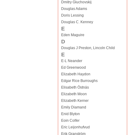
Dmitry Gluchovskij
Douglas Adams
Doris Lessing
Douglas C. Kenney
E
Eden Maguire
D
Douglas J Preston, Lincoln Child
E
E-L Neander
Ed Greenwood
Elizabeth Haydon
Edgar Rice Burroughs
Elisabeth Östnäs
Elizabeth Moon
Elizabeth Kerner
Emily Diamand
Enid Blyton
Eoin Colfer
Eric Leijonhufvud
Erik Granström