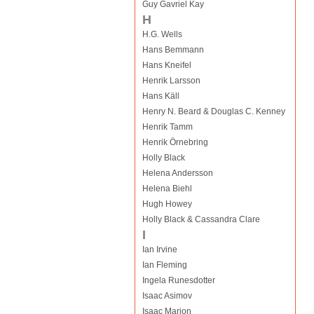
Guy Gavriel Kay
H
H.G. Wells
Hans Bemmann
Hans Kneifel
Henrik Larsson
Hans Käll
Henry N. Beard & Douglas C. Kenney
Henrik Tamm
Henrik Örnebring
Holly Black
Helena Andersson
Helena Biehl
Hugh Howey
Holly Black & Cassandra Clare
I
Ian Irvine
Ian Fleming
Ingela Runesdotter
Isaac Asimov
Isaac Marion