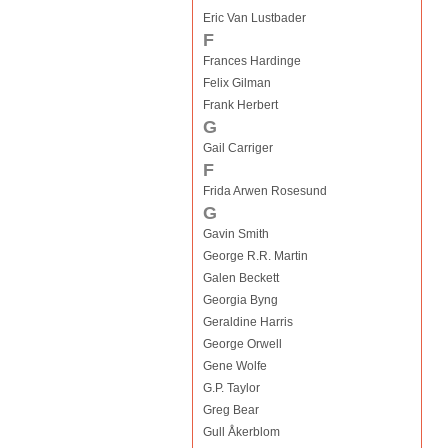
Eric Van Lustbader
F
Frances Hardinge
Felix Gilman
Frank Herbert
G
Gail Carriger
F
Frida Arwen Rosesund
G
Gavin Smith
George R.R. Martin
Galen Beckett
Georgia Byng
Geraldine Harris
George Orwell
Gene Wolfe
G.P. Taylor
Greg Bear
Gull Åkerblom