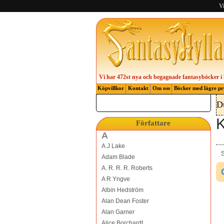
Vi
Vi har 472st nya och begagnade fantasyböcker i 
Köpvillkor
Kontakt
Om oss
Böcker med lägre pr
D
K
Författare
A
A.J Lake
S
Adam Blade
A. R. R. R. Roberts
A R Yngve
Albin Hedström
Alan Dean Foster
Alan Garner
Alice Borchardt