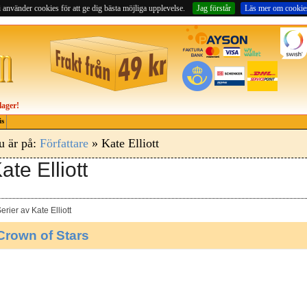
 använder cookies för att ge dig bästa möjliga upplevelse.
Jag förstår
Läs mer om cookie
lager!
is
u är på:
Författare
» Kate Elliott
ate Elliott
erier av Kate Elliott
Crown of Stars