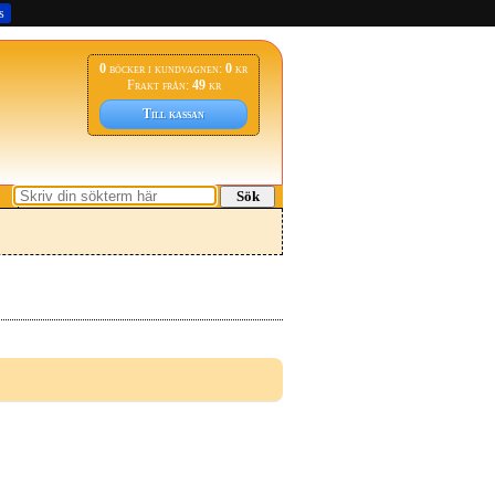
s
0
böcker i kundvagnen:
0
kr
Frakt från:
49
kr
Till kassan
Sök