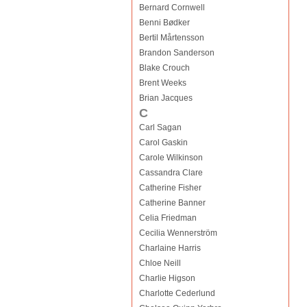
Bernard Cornwell
Benni Bødker
Bertil Mårtensson
Brandon Sanderson
Blake Crouch
Brent Weeks
Brian Jacques
C
Carl Sagan
Carol Gaskin
Carole Wilkinson
Cassandra Clare
Catherine Fisher
Catherine Banner
Celia Friedman
Cecilia Wennerström
Charlaine Harris
Chloe Neill
Charlie Higson
Charlotte Cederlund