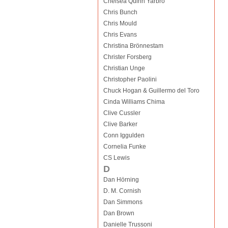
Chelsea Quinn Yarbro
Chris Bunch
Chris Mould
Chris Evans
Christina Brönnestam
Christer Forsberg
Christian Unge
Christopher Paolini
Chuck Hogan & Guillermo del Toro
Cinda Williams Chima
Clive Cussler
Clive Barker
Conn Iggulden
Cornelia Funke
CS Lewis
D
Dan Hörning
D. M. Cornish
Dan Simmons
Dan Brown
Danielle Trussoni