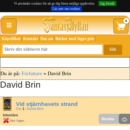
Vi använder cookies för att ge dig bästa möjliga upplevelse.
Jag förstår
Läs mer om cookies
≡
0
Köpvillkor
Kontakt
Om oss
Böcker med lägre pris
Sök
Du är på:
Författare
» David Brin
David Brin
Vid stjärnhavets strand
Del
1
i
David Brin
.
Inbunden
Bevaka
Slut i lager.