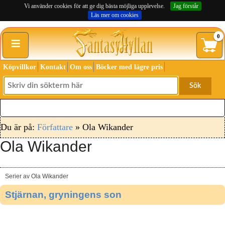
Vi använder cookies för att ge dig bästa möjliga upplevelse.
Jag förstår
Läs mer om cookies
≡
0
Köpvillkor
Kontakt
Om oss
Böcker med lägre pris
Sök
Du är på:
Författare
» Ola Wikander
Ola Wikander
Serier av Ola Wikander
Stjärnan, gryningens son