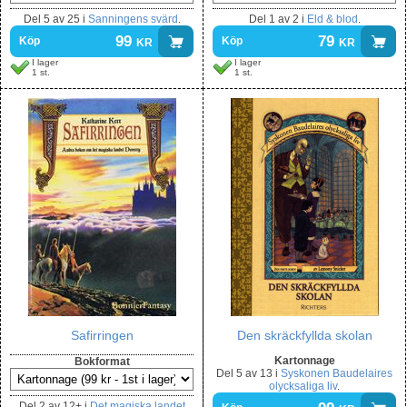
Del
5 av 25
i
Sanningens svärd
.
Del
1 av 2
i
Eld & blod
.
99
kr
79
kr
Köp
Köp
I lager
I lager
1 st.
1 st.
Safirringen
Den skräckfyllda skolan
Kartonnage
Bokformat
Del
5 av 13
i
Syskonen Baudelaires
olycksaliga liv
.
Del
2 av 12+
i
Det magiska landet