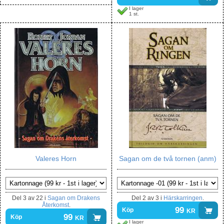
I lager
1 st.
Valeres Horn
Sagan om de två tornen (anm)
Del
3 av 22
i
Sagan om Drakens
Del
2 av 3
i
Härskarringen
.
Återkomst
.
99
kr
Köp
99
kr
Köp
I lager