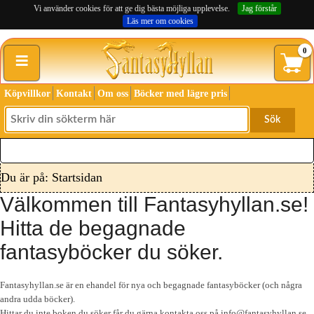
Vi använder cookies för att ge dig bästa möjliga upplevelse.
Jag förstår
Läs mer om cookies
≡
0
Köpvillkor
Kontakt
Om oss
Böcker med lägre pris
Sök
Du är på: Startsidan
Välkommen till Fantasyhyllan.se!
Hitta de begagnade
fantasyböcker du söker.
Fantasyhyllan.se är en ehandel för nya och begagnade fantasyböcker (och några
andra udda böcker).
Hittar du inte boken du söker får du gärna kontakta oss på info@fantasyhyllan.se