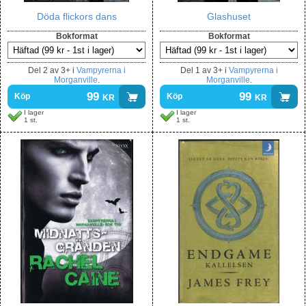
Döda flickors dans
Glashuset
Bokformat
Bokformat
Del
2 av 3+
i
Vampyrerna i
Del
1 av 3+
i
Vampyrerna i
Morganville
.
Morganville
.
99
kr
99
kr
Köp
Köp
I lager
I lager
1 st.
1 st.