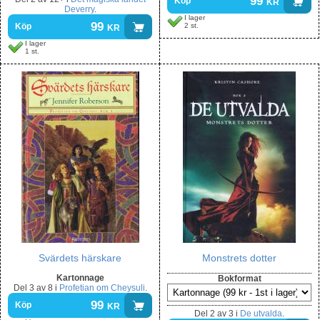
99
kr
Köp
Deverry
.
I lager
99
kr
2 st.
Köp
I lager
1 st.
Svärdets härskare
Monstrets dotter
Kartonnage
Bokformat
Del
3 av 8
i
Profetian om Cheysuli
.
99
kr
Köp
Del
2 av 3
i
De utvalda
.