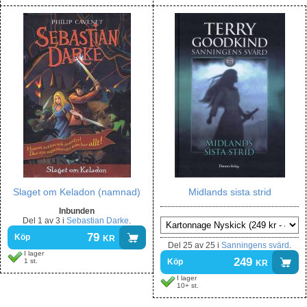
Slaget om Keladon (namnad)
Midlands sista strid
Inbunden
Del
1 av 3
i
Sebastian Darke
.
79
kr
Köp
Del
25 av 25
i
Sanningens svärd
.
I lager
249
kr
1 st.
Köp
I lager
10+ st.