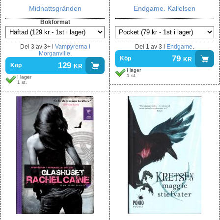
Midnattsgränden
Endgame. Kallelsen
Bokformat
Del
3 av 3+
i
Vampyrerna i
Del
1 av 3
i
Endgame
.
Morganville
.
79
kr
Köp
129
kr
Köp
I lager
1 st.
I lager
1 st.