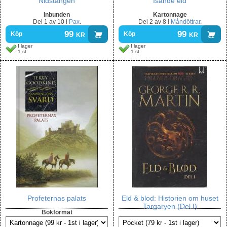
Nidstången
Isande eld
Inbunden
Kartonnage
Del
1 av 10
i
Pax
.
Del
2 av 8
i
Måndöttrar
.
99
kr
99
kr
Köp
Köp
I lager
I lager
1 st.
1 st.
Profeternas palats
Eld & blod: Historien om huset
Targaryen (Del I)
Bokformat