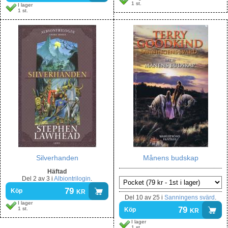
1 st.
I lager
1 st.
Silverhanden
Månens budskap
Häftad
Del
2 av 3
i
Albiontrilogin
.
79
kr
Köp
Del
10 av 25
i
Sanningens svärd
.
I lager
79
kr
1 st.
Köp
I lager
1 st.