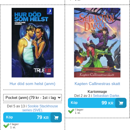
Hur död som helst (anm)
Kapten Callinestras skatt
Kartonnage
Del
2 av 3
i
Sebastian Darke
.
99
kr
Köp
Del
5 av 13
i
Sookie Stackhouse
I lager
series (SVE)
.
1 st.
79
kr
Köp
I lager
1 st.