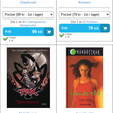
Glashuset
Kretsen
Del
1 av 3+
i
Vampyrerna i
Del
1 av 3
i
Kretsen
.
Morganville
.
79
kr
Köp
99
kr
Köp
I lager
1 st.
I lager
1 st.