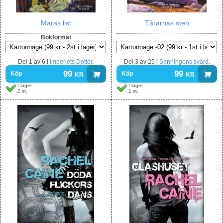
Maras list
Tårarnas sten
Bokformat
Del
1 av 6
i
Imperiets Dotter
.
Del
3 av 25
i
Sanningens svärd
.
99
kr
99
kr
Köp
Köp
I lager
I lager
2 st.
1 st.