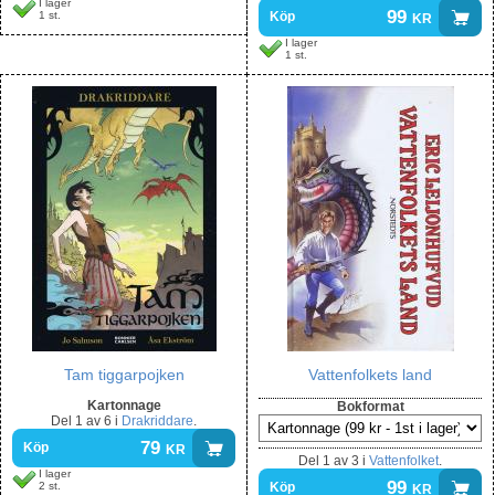
I lager
99
kr
1 st.
Köp
I lager
1 st.
Tam tiggarpojken
Vattenfolkets land
Kartonnage
Bokformat
Del
1 av 6
i
Drakriddare
.
79
kr
Köp
Del
1 av 3
i
Vattenfolket
.
I lager
99
kr
2 st.
Köp