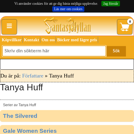
Vi använder cookies för att ge dig bästa möjliga upplevelse.
Jag förstår
Läs mer om cookies
≡
0
Köpvillkor
Kontakt
Om oss
Böcker med lägre pris
Sök
Du är på:
Författare
» Tanya Huff
Tanya Huff
Serier av Tanya Huff
The Silvered
Gale Women Series