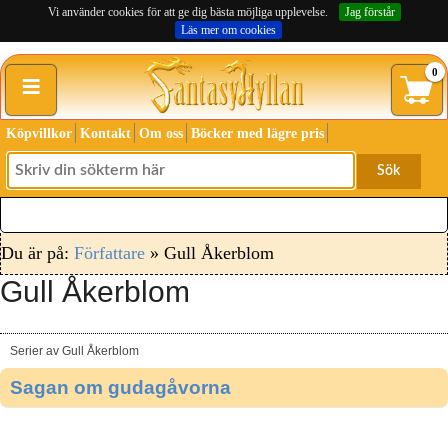
Vi använder cookies för att ge dig bästa möjliga upplevelse.
Jag förstår
Läs mer om cookies
≡
0
Köpvillkor
Kontakt
Om oss
Böcker med lägre pris
Sök
Du är på:
Författare
» Gull Åkerblom
Gull Åkerblom
Serier av Gull Åkerblom
Sagan om gudagåvorna