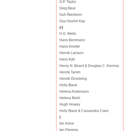
G.P. Taylor
Greg Bear
Gull Åkerblom
Guy Gavriel Kay
H
H.G. Wells
Hans Bemmann
Hans Kneifel
Henrik Larsson
Hans Käll
Henry N. Beard & Douglas C. Kenney
Henrik Tamm
Henrik Örnebring
Holly Black
Helena Andersson
Helena Biehl
Hugh Howey
Holly Black & Cassandra Clare
I
Ian Irvine
Ian Fleming