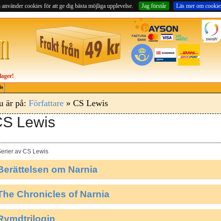
 använder cookies för att ge dig bästa möjliga upplevelse.
Jag förstår
Läs mer om cookie
lager!
is
u är på:
Författare
» CS Lewis
S Lewis
erier av CS Lewis
Berättelsen om Narnia
The Chronicles of Narnia
Rymdtrilogin