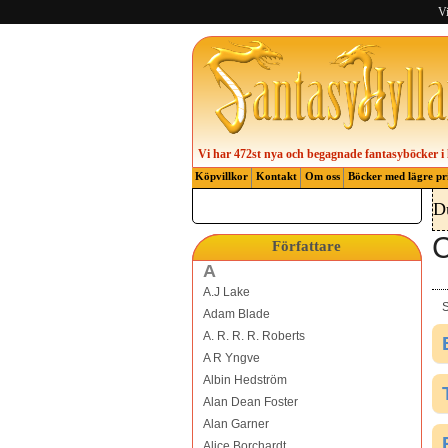
Vi
Vi har 472st nya och begagnade fantasyböcker i 
Köpvillkor
Kontakt
Om oss
Böcker med lägre pr
D
C
Författare
A
A.J Lake
S
Adam Blade
A. R. R. R. Roberts
A R Yngve
Albin Hedström
Alan Dean Foster
Alan Garner
Alice Borchardt