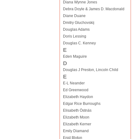
Diana Wynne Jones
Debra Doyle & James D. Macdonald
Diane Duane
Dmitry Gluchovskij
Douglas Adams
Doris Lessing
Douglas C. Kenney
E
Eden Maguire
D
Douglas J Preston, Lincoln Child
E
E-L Neander
Ed Greenwood
Elizabeth Haydon
Edgar Rice Burroughs
Elisabeth Östnäs
Elizabeth Moon
Elizabeth Kerner
Emily Diamand
Enid Blyton