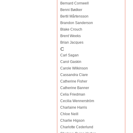
Bernard Cornwell
Benni Bødker
Bertil Mårtensson
Brandon Sanderson
Blake Crouch
Brent Weeks
Brian Jacques
C
Carl Sagan
Carol Gaskin
Carole Wilkinson
Cassandra Clare
Catherine Fisher
Catherine Banner
Celia Friedman
Cecilia Wennerström
Charlaine Harris
Chloe Neill
Charlie Higson
Charlotte Cederlund