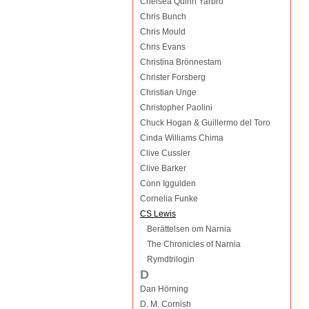
Chelsea Quinn Yarbro
Chris Bunch
Chris Mould
Chris Evans
Christina Brönnestam
Christer Forsberg
Christian Unge
Christopher Paolini
Chuck Hogan & Guillermo del Toro
Cinda Williams Chima
Clive Cussler
Clive Barker
Conn Iggulden
Cornelia Funke
CS Lewis
Berättelsen om Narnia
The Chronicles of Narnia
Rymdtrilogin
D
Dan Hörning
D. M. Cornish