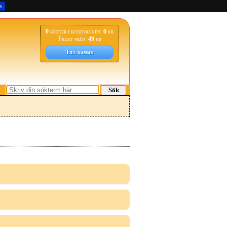
s
0
böcker i kundvagnen:
0
kr
Frakt från:
49
kr
Till kassan
Sök