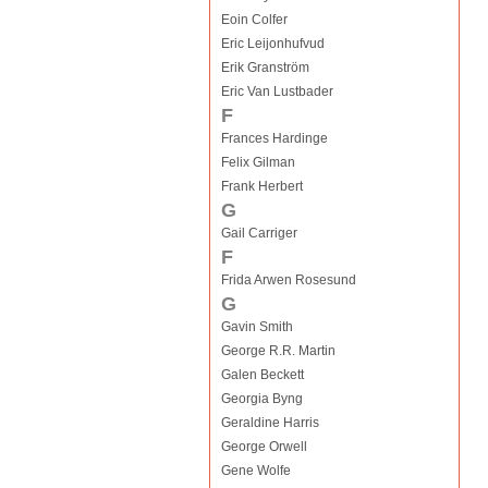
Eoin Colfer
Eric Leijonhufvud
Erik Granström
Eric Van Lustbader
F
Frances Hardinge
Felix Gilman
Frank Herbert
G
Gail Carriger
F
Frida Arwen Rosesund
G
Gavin Smith
George R.R. Martin
Galen Beckett
Georgia Byng
Geraldine Harris
George Orwell
Gene Wolfe