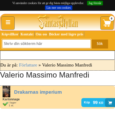
Vi använder cookies för att ge dig bästa möjliga upplevelse.
Jag förstår
Läs mer om cookies
≡
0
Köpvillkor
Kontakt
Om oss
Böcker med lägre pris
Sök
Du är på:
Författare
» Valerio Massimo Manfredi
Valerio Massimo Manfredi
Drakarnas imperium
Kartonnage
99
kr
Köp
I lager
1 st.