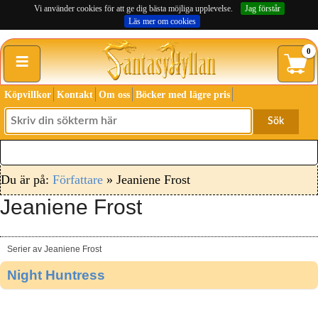
Vi använder cookies för att ge dig bästa möjliga upplevelse.
Jag förstår
Läs mer om cookies
≡
0
Köpvillkor
Kontakt
Om oss
Böcker med lägre pris
Sök
Du är på:
Författare
» Jeaniene Frost
Jeaniene Frost
Serier av Jeaniene Frost
Night Huntress