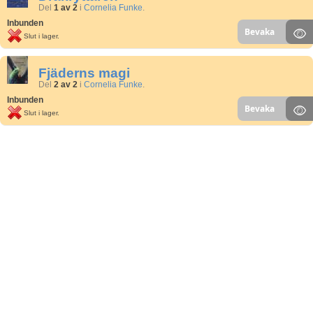
Del
1 av 2
i
Cornelia Funke
.
Inbunden
Bevaka
Slut i lager.
Fjäderns magi
Del
2 av 2
i
Cornelia Funke
.
Inbunden
Bevaka
Slut i lager.