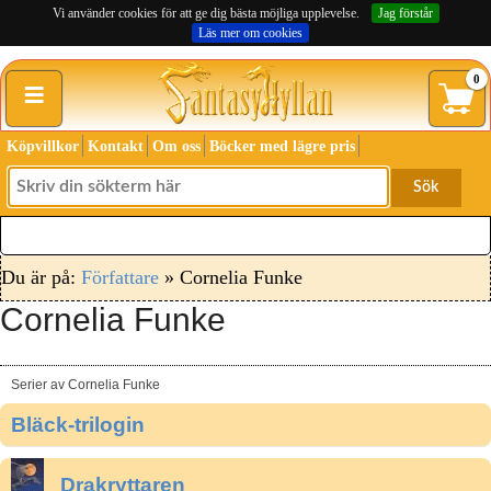
Vi använder cookies för att ge dig bästa möjliga upplevelse.
Jag förstår
Läs mer om cookies
≡
0
Köpvillkor
Kontakt
Om oss
Böcker med lägre pris
Sök
Du är på:
Författare
» Cornelia Funke
Cornelia Funke
Serier av Cornelia Funke
Bläck-trilogin
Drakryttaren