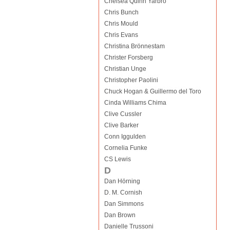
Chelsea Quinn Yarbro
Chris Bunch
Chris Mould
Chris Evans
Christina Brönnestam
Christer Forsberg
Christian Unge
Christopher Paolini
Chuck Hogan & Guillermo del Toro
Cinda Williams Chima
Clive Cussler
Clive Barker
Conn Iggulden
Cornelia Funke
CS Lewis
D
Dan Hörning
D. M. Cornish
Dan Simmons
Dan Brown
Danielle Trussoni