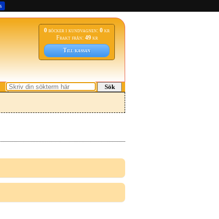
s
0
böcker i kundvagnen:
0
kr
Frakt från:
49
kr
Till kassan
Sök