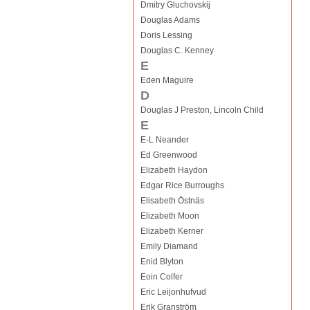
Dmitry Gluchovskij
Douglas Adams
Doris Lessing
Douglas C. Kenney
E
Eden Maguire
D
Douglas J Preston, Lincoln Child
E
E-L Neander
Ed Greenwood
Elizabeth Haydon
Edgar Rice Burroughs
Elisabeth Östnäs
Elizabeth Moon
Elizabeth Kerner
Emily Diamand
Enid Blyton
Eoin Colfer
Eric Leijonhufvud
Erik Granström