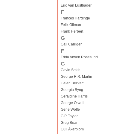
Eric Van Lustbader
F
Frances Hardinge
Felix Gilman
Frank Herbert
G
Gail Carriger
F
Frida Arwen Rosesund
G
Gavin Smith
George R.R. Martin
Galen Beckett
Georgia Byng
Geraldine Harris
George Orwell
Gene Wolfe
G.P. Taylor
Greg Bear
Gull Åkerblom