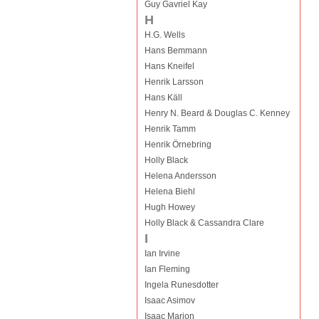
Guy Gavriel Kay
H
H.G. Wells
Hans Bemmann
Hans Kneifel
Henrik Larsson
Hans Käll
Henry N. Beard & Douglas C. Kenney
Henrik Tamm
Henrik Örnebring
Holly Black
Helena Andersson
Helena Biehl
Hugh Howey
Holly Black & Cassandra Clare
I
Ian Irvine
Ian Fleming
Ingela Runesdotter
Isaac Asimov
Isaac Marion