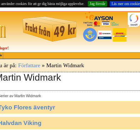
 använder cookies för att ge dig bästa möjliga upplevelse.
Jag förstår
Läs mer om cookie
lager!
is
u är på:
Författare
» Martin Widmark
artin Widmark
erier av Martin Widmark
Tyko Flores äventyr
Halvdan Viking