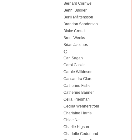
Bernard Cornwell
Benni Bødker
Bertil Mårtensson
Brandon Sanderson
Blake Crouch
Brent Weeks
Brian Jacques
C
Carl Sagan
Carol Gaskin
Carole Wilkinson
Cassandra Clare
Catherine Fisher
Catherine Banner
Celia Friedman
Cecilia Wennerström
Charlaine Harris
Chloe Neill
Charlie Higson
Charlotte Cederlund