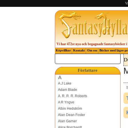
Vi
Vi har 472st nya och begagnade fantasyböcker i 
Köpvillkor
Kontakt
Om oss
Böcker med lägre pr
D
M
Författare
A
A.J Lake
S
Adam Blade
A. R. R. R. Roberts
A R Yngve
Albin Hedström
Alan Dean Foster
Alan Garner
Alice Borchardt