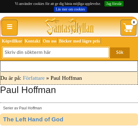
Vi använder cookies för att ge dig bästa möjliga upplevelse.
Jag förstår
Läs mer om cookies
≡
0
Köpvillkor
Kontakt
Om oss
Böcker med lägre pris
Sök
Du är på:
Författare
» Paul Hoffman
Paul Hoffman
Serier av Paul Hoffman
The Left Hand of God