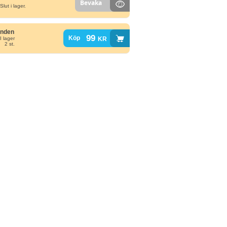
Bevaka
Slut i lager.
unden
99
kr
Köp
I lager
2 st.