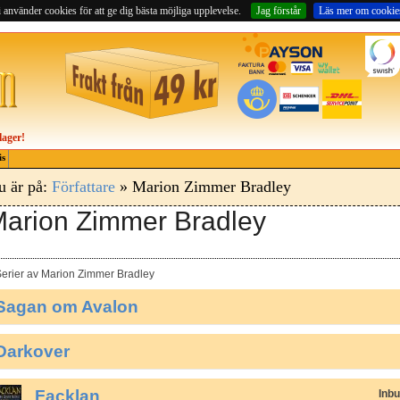
 använder cookies för att ge dig bästa möjliga upplevelse.
Jag förstår
Läs mer om cookie
lager!
is
u är på:
Författare
» Marion Zimmer Bradley
arion Zimmer Bradley
erier av Marion Zimmer Bradley
Sagan om Avalon
Darkover
Facklan
Inb