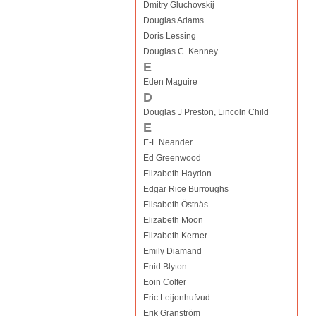
Dmitry Gluchovskij
Douglas Adams
Doris Lessing
Douglas C. Kenney
E
Eden Maguire
D
Douglas J Preston, Lincoln Child
E
E-L Neander
Ed Greenwood
Elizabeth Haydon
Edgar Rice Burroughs
Elisabeth Östnäs
Elizabeth Moon
Elizabeth Kerner
Emily Diamand
Enid Blyton
Eoin Colfer
Eric Leijonhufvud
Erik Granström