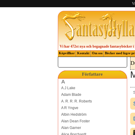
Vi
Vi har 472st nya och begagnade fantasyböcker i 
Köpvillkor
Kontakt
Om oss
Böcker med lägre pr
D
M
Författare
A
A.J Lake
S
Adam Blade
A. R. R. R. Roberts
A R Yngve
Albin Hedström
Alan Dean Foster
Alan Garner
Alice Borchardt