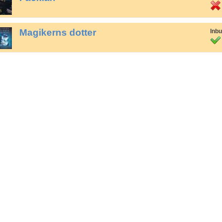
Magikerns dotter
Inb