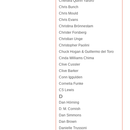
Chelsea Quinn Yarbro
Chris Bunch
Chris Mould
Chris Evans
Christina Brönnestam
Christer Forsberg
Christian Unge
Christopher Paolini
Chuck Hogan & Guillermo del Toro
Cinda Williams Chima
Clive Cussler
Clive Barker
Conn Iggulden
Cornelia Funke
CS Lewis
D
Dan Hörning
D. M. Cornish
Dan Simmons
Dan Brown
Danielle Trussoni