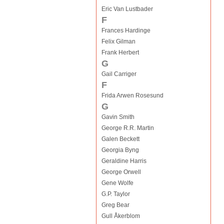
Eric Van Lustbader
F
Frances Hardinge
Felix Gilman
Frank Herbert
G
Gail Carriger
F
Frida Arwen Rosesund
G
Gavin Smith
George R.R. Martin
Galen Beckett
Georgia Byng
Geraldine Harris
George Orwell
Gene Wolfe
G.P. Taylor
Greg Bear
Gull Åkerblom