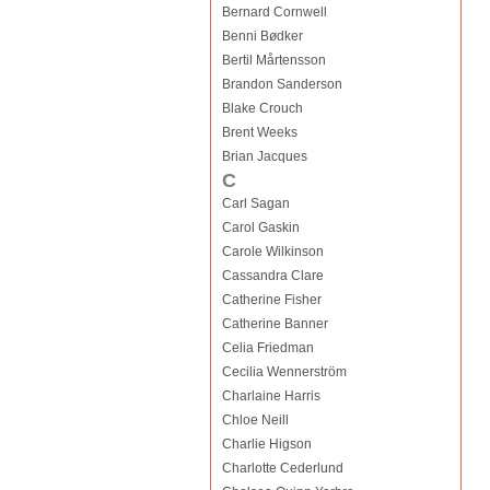
Bernard Cornwell
Benni Bødker
Bertil Mårtensson
Brandon Sanderson
Blake Crouch
Brent Weeks
Brian Jacques
C
Carl Sagan
Carol Gaskin
Carole Wilkinson
Cassandra Clare
Catherine Fisher
Catherine Banner
Celia Friedman
Cecilia Wennerström
Charlaine Harris
Chloe Neill
Charlie Higson
Charlotte Cederlund