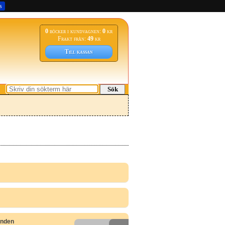
s
0
böcker i kundvagnen:
0
kr
Frakt från:
49
kr
Till kassan
Sök
unden