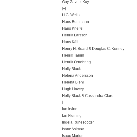
Guy Gavriel Kay
H
H.G. Wells
Hans Bemmann
Hans Kneifel
Henrik Larsson
Hans Käll
Henry N. Beard & Douglas C. Kenney
Henrik Tamm
Henrik Örnebring
Holly Black
Helena Andersson
Helena Biehl
Hugh Howey
Holly Black & Cassandra Clare
I
Ian Irvine
Ian Fleming
Ingela Runesdotter
Isaac Asimov
Isaac Marion