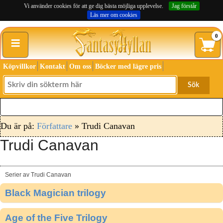
Vi använder cookies för att ge dig bästa möjliga upplevelse.
Jag förstår
Läs mer om cookies
≡
0
Köpvillkor
Kontakt
Om oss
Böcker med lägre pris
Sök
Du är på:
Författare
» Trudi Canavan
Trudi Canavan
Serier av Trudi Canavan
Black Magician trilogy
Age of the Five Trilogy