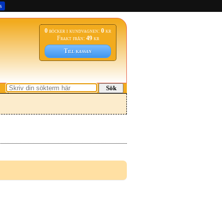
s
0
böcker i kundvagnen:
0
kr
Frakt från:
49
kr
Till kassan
Sök