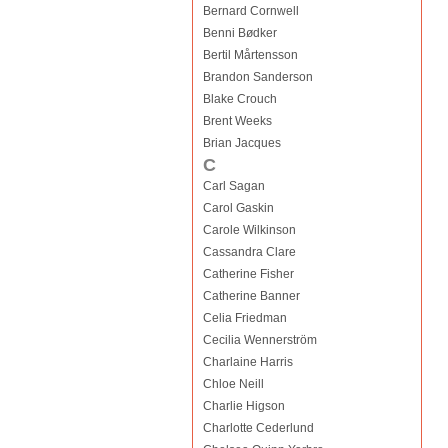
Bernard Cornwell
Benni Bødker
Bertil Mårtensson
Brandon Sanderson
Blake Crouch
Brent Weeks
Brian Jacques
C
Carl Sagan
Carol Gaskin
Carole Wilkinson
Cassandra Clare
Catherine Fisher
Catherine Banner
Celia Friedman
Cecilia Wennerström
Charlaine Harris
Chloe Neill
Charlie Higson
Charlotte Cederlund