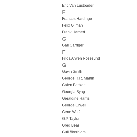
Eric Van Lustbader
F
Frances Hardinge
Felix Gilman
Frank Herbert
G
Gail Carriger
F
Frida Arwen Rosesund
G
Gavin Smith
George R.R. Martin
Galen Beckett
Georgia Byng
Geraldine Harris
George Orwell
Gene Wolfe
G.P. Taylor
Greg Bear
Gull Åkerblom