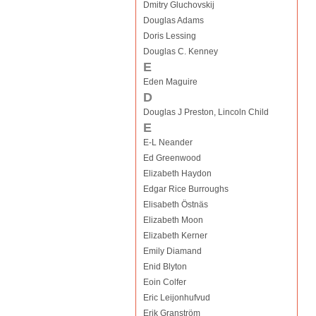
Dmitry Gluchovskij
Douglas Adams
Doris Lessing
Douglas C. Kenney
E
Eden Maguire
D
Douglas J Preston, Lincoln Child
E
E-L Neander
Ed Greenwood
Elizabeth Haydon
Edgar Rice Burroughs
Elisabeth Östnäs
Elizabeth Moon
Elizabeth Kerner
Emily Diamand
Enid Blyton
Eoin Colfer
Eric Leijonhufvud
Erik Granström