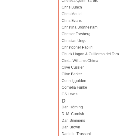
Chelsea Quinn Yarbro
Chris Bunch
Chris Mould
Chris Evans
Christina Brönnestam
Christer Forsberg
Christian Unge
Christopher Paolini
Chuck Hogan & Guillermo del Toro
Cinda Williams Chima
Clive Cussler
Clive Barker
Conn Iggulden
Cornelia Funke
CS Lewis
D
Dan Hörning
D. M. Cornish
Dan Simmons
Dan Brown
Danielle Trussoni