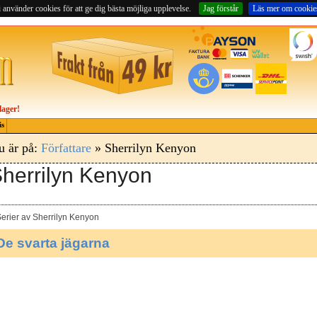
 använder cookies för att ge dig bästa möjliga upplevelse.
Jag förstår
Läs mer om cookie
lager!
is
u är på:
Författare
» Sherrilyn Kenyon
herrilyn Kenyon
erier av Sherrilyn Kenyon
De svarta jägarna