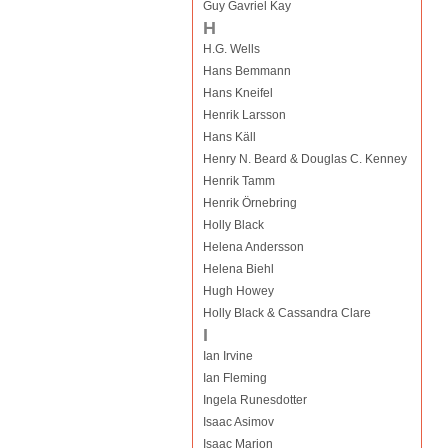
Guy Gavriel Kay
H
H.G. Wells
Hans Bemmann
Hans Kneifel
Henrik Larsson
Hans Käll
Henry N. Beard & Douglas C. Kenney
Henrik Tamm
Henrik Örnebring
Holly Black
Helena Andersson
Helena Biehl
Hugh Howey
Holly Black & Cassandra Clare
I
Ian Irvine
Ian Fleming
Ingela Runesdotter
Isaac Asimov
Isaac Marion