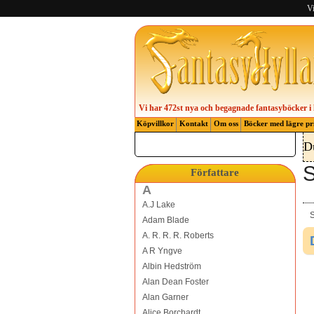
Vi
Vi har 472st nya och begagnade fantasyböcker i 
Köpvillkor
Kontakt
Om oss
Böcker med lägre pr
D
S
Författare
A
A.J Lake
S
Adam Blade
A. R. R. R. Roberts
A R Yngve
Albin Hedström
Alan Dean Foster
Alan Garner
Alice Borchardt