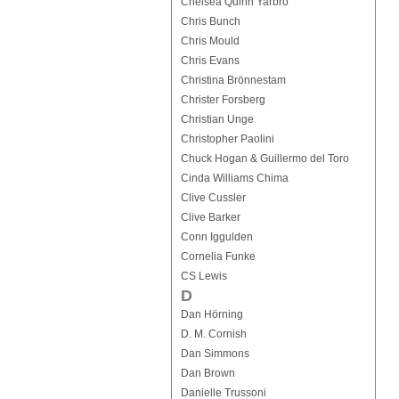
Chelsea Quinn Yarbro
Chris Bunch
Chris Mould
Chris Evans
Christina Brönnestam
Christer Forsberg
Christian Unge
Christopher Paolini
Chuck Hogan & Guillermo del Toro
Cinda Williams Chima
Clive Cussler
Clive Barker
Conn Iggulden
Cornelia Funke
CS Lewis
D
Dan Hörning
D. M. Cornish
Dan Simmons
Dan Brown
Danielle Trussoni