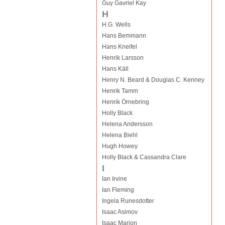
Guy Gavriel Kay
H
H.G. Wells
Hans Bemmann
Hans Kneifel
Henrik Larsson
Hans Käll
Henry N. Beard & Douglas C. Kenney
Henrik Tamm
Henrik Örnebring
Holly Black
Helena Andersson
Helena Biehl
Hugh Howey
Holly Black & Cassandra Clare
I
Ian Irvine
Ian Fleming
Ingela Runesdotter
Isaac Asimov
Isaac Marion