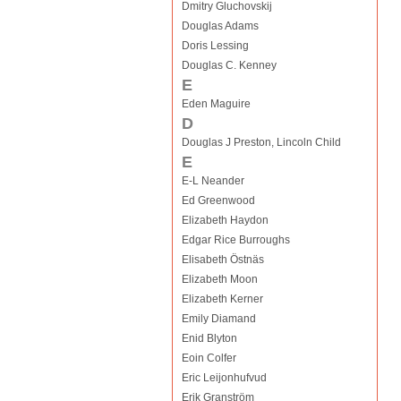
Dmitry Gluchovskij
Douglas Adams
Doris Lessing
Douglas C. Kenney
E
Eden Maguire
D
Douglas J Preston, Lincoln Child
E
E-L Neander
Ed Greenwood
Elizabeth Haydon
Edgar Rice Burroughs
Elisabeth Östnäs
Elizabeth Moon
Elizabeth Kerner
Emily Diamand
Enid Blyton
Eoin Colfer
Eric Leijonhufvud
Erik Granström