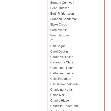
Bernard Cornwell
Benni Bødker
Bertil Mårtensson
Brandon Sanderson
Blake Crouch
Brent Weeks
Brian Jacques
C
Carl Sagan
Carol Gaskin
Carole Wilkinson
Cassandra Clare
Catherine Fisher
Catherine Banner
Celia Friedman
Cecilia Wennerström
Charlaine Harris
Chloe Neill
Charlie Higson
Charlotte Cederlund