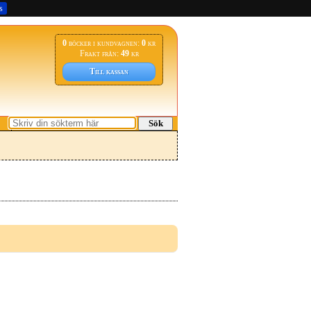
s
0
böcker i kundvagnen:
0
kr
Frakt från:
49
kr
Till kassan
Sök