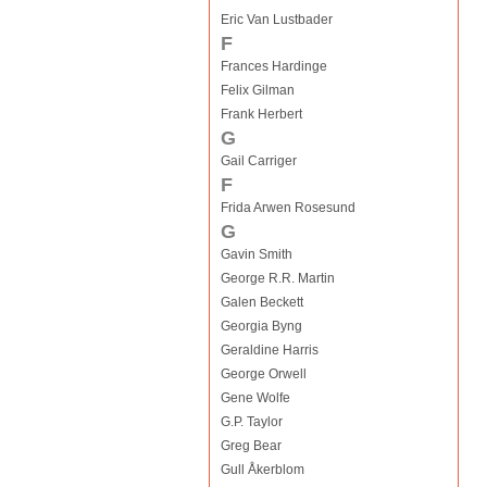
Eric Van Lustbader
F
Frances Hardinge
Felix Gilman
Frank Herbert
G
Gail Carriger
F
Frida Arwen Rosesund
G
Gavin Smith
George R.R. Martin
Galen Beckett
Georgia Byng
Geraldine Harris
George Orwell
Gene Wolfe
G.P. Taylor
Greg Bear
Gull Åkerblom