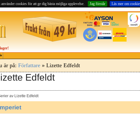
 använder cookies för att ge dig bästa möjliga upplevelse.
Jag förstår
Läs mer om cookie
lager!
is
u är på:
Författare
» Lizette Edfeldt
izette Edfeldt
erier av Lizette Edfeldt
Imperiet