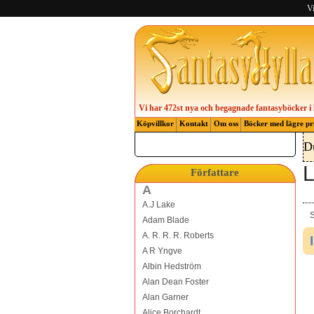
Vi
Vi har 472st nya och begagnade fantasyböcker i 
Köpvillkor
Kontakt
Om oss
Böcker med lägre pr
D
L
Författare
A
A.J Lake
S
Adam Blade
A. R. R. R. Roberts
A R Yngve
Albin Hedström
Alan Dean Foster
Alan Garner
Alice Borchardt