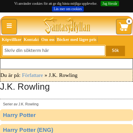
Vi använder cookies för att ge dig bästa möjliga upplevelse.
Jag förstår
Läs mer om cookies
≡
0
Köpvillkor
Kontakt
Om oss
Böcker med lägre pris
Sök
Du är på:
Författare
» J.K. Rowling
J.K. Rowling
Serier av J.K. Rowling
Harry Potter
Harry Potter (ENG)