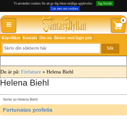
Vi använder cookies för att ge dig bästa möjliga upplevelse.
Jag förstår
Läs mer om cookies
≡
0
Köpvillkor
Kontakt
Om oss
Böcker med lägre pris
Sök
Du är på:
Författare
» Helena Biehl
Helena Biehl
Serier av Helena Biehl
Fortunatas profetia