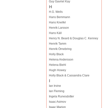
Guy Gavriel Kay
H
H.G. Wells
Hans Bemmann
Hans Kneifel
Henrik Larsson
Hans Käll
Henry N. Beard & Douglas C. Kenney
Henrik Tamm
Henrik Örnebring
Holly Black
Helena Andersson
Helena Biehl
Hugh Howey
Holly Black & Cassandra Clare
I
Ian Irvine
Ian Fleming
Ingela Runesdotter
Isaac Asimov
Isaac Marion