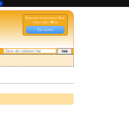
s
0
böcker i kundvagnen:
0
kr
Frakt från:
49
kr
Till kassan
Sök