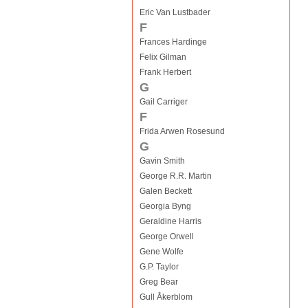
Eric Van Lustbader
F
Frances Hardinge
Felix Gilman
Frank Herbert
G
Gail Carriger
F
Frida Arwen Rosesund
G
Gavin Smith
George R.R. Martin
Galen Beckett
Georgia Byng
Geraldine Harris
George Orwell
Gene Wolfe
G.P. Taylor
Greg Bear
Gull Åkerblom