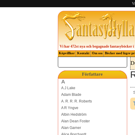
Vi
Vi har 472st nya och begagnade fantasyböcker i 
Köpvillkor
Kontakt
Om oss
Böcker med lägre pr
D
R
Författare
A
A.J Lake
S
Adam Blade
A. R. R. R. Roberts
A R Yngve
Albin Hedström
Alan Dean Foster
Alan Garner
Alice Borchardt