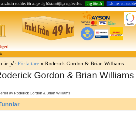
 använder cookies för att ge dig bästa möjliga upplevelse.
Jag förstår
Läs mer om cookie
lager!
is
u är på:
Författare
» Roderick Gordon & Brian Williams
oderick Gordon & Brian Williams
erier av Roderick Gordon & Brian Williams
Tunnlar