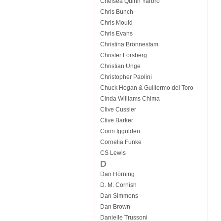
Chelsea Quinn Yarbro
Chris Bunch
Chris Mould
Chris Evans
Christina Brönnestam
Christer Forsberg
Christian Unge
Christopher Paolini
Chuck Hogan & Guillermo del Toro
Cinda Williams Chima
Clive Cussler
Clive Barker
Conn Iggulden
Cornelia Funke
CS Lewis
D
Dan Hörning
D. M. Cornish
Dan Simmons
Dan Brown
Danielle Trussoni