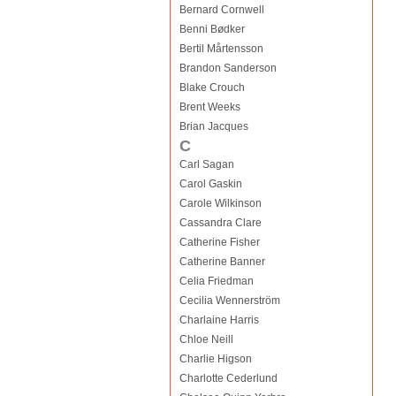
Bernard Cornwell
Benni Bødker
Bertil Mårtensson
Brandon Sanderson
Blake Crouch
Brent Weeks
Brian Jacques
C
Carl Sagan
Carol Gaskin
Carole Wilkinson
Cassandra Clare
Catherine Fisher
Catherine Banner
Celia Friedman
Cecilia Wennerström
Charlaine Harris
Chloe Neill
Charlie Higson
Charlotte Cederlund