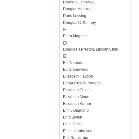
Dmitry Gluchovskij
Douglas Adams
Doris Lessing
Douglas C. Kenney
E
Eden Maguire
D
Douglas J Preston, Lincoln Child
E
E-L Neander
Ed Greenwood
Elizabeth Haydon
Edgar Rice Burroughs
Elisabeth Östnäs
Elizabeth Moon
Elizabeth Kerner
Emily Diamand
Enid Blyton
Eoin Colfer
Eric Leijonhufvud
Erik Granström