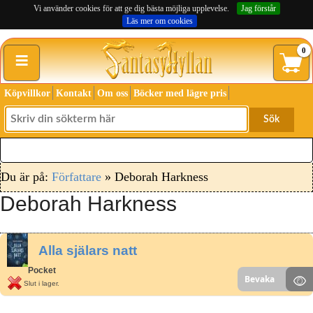
Vi använder cookies för att ge dig bästa möjliga upplevelse.
Jag förstår
Läs mer om cookies
≡
0
Köpvillkor
Kontakt
Om oss
Böcker med lägre pris
Sök
Du är på:
Författare
» Deborah Harkness
Deborah Harkness
Alla själars natt
Pocket
Bevaka
Slut i lager.