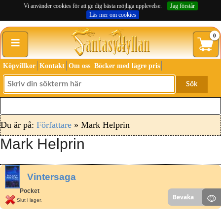
Vi använder cookies för att ge dig bästa möjliga upplevelse.
Jag förstår
Läs mer om cookies
≡
0
Köpvillkor
Kontakt
Om oss
Böcker med lägre pris
Sök
Du är på:
Författare
» Mark Helprin
Mark Helprin
Vintersaga
Pocket
Bevaka
Slut i lager.