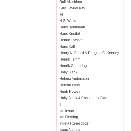
Gull Åkerblom
Guy Gavriel Kay
H
H.G. Wells
Hans Bemmann
Hans Kneifel
Henrik Larsson
Hans Käll
Henry N. Beard & Douglas C. Kenney
Henrik Tamm
Henrik Örnebring
Holly Black
Helena Andersson
Helena Biehl
Hugh Howey
Holly Black & Cassandra Clare
I
Ian Irvine
Ian Fleming
Ingela Runesdotter
Isaac Asimov