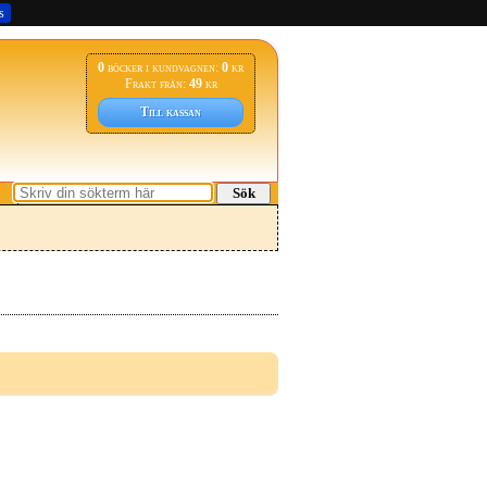
s
0
böcker i kundvagnen:
0
kr
Frakt från:
49
kr
Till kassan
Sök