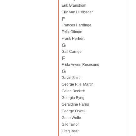
Erik Granström
Eric Van Lustbader
F
Frances Hardinge
Felix Gilman
Frank Herbert
G
Gail Carriger
F
Frida Arwen Rosesund
G
Gavin Smith
George R.R. Martin
Galen Beckett
Georgia Byng
Geraldine Harris
George Orwell
Gene Wolfe
G.P. Taylor
Greg Bear