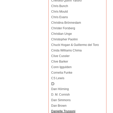
Chelsea Quinn Yarbro
Chris Bunch
Chris Mould
Chris Evans
Christina Brönnestam
Christer Forsberg
Christian Unge
Christopher Paolini
Chuck Hogan & Guillermo del Toro
Cinda Williams Chima
Clive Cussler
Clive Barker
Conn Iggulden
Cornelia Funke
CS Lewis
D
Dan Hörning
D. M. Cornish
Dan Simmons
Dan Brown
Danielle Trussoni