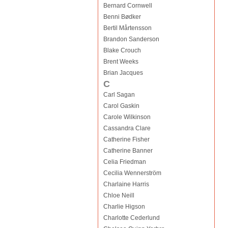
Bernard Cornwell
Benni Bødker
Bertil Mårtensson
Brandon Sanderson
Blake Crouch
Brent Weeks
Brian Jacques
C
Carl Sagan
Carol Gaskin
Carole Wilkinson
Cassandra Clare
Catherine Fisher
Catherine Banner
Celia Friedman
Cecilia Wennerström
Charlaine Harris
Chloe Neill
Charlie Higson
Charlotte Cederlund