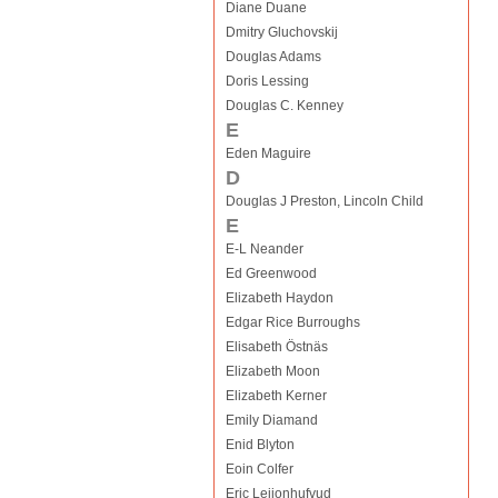
Diane Duane
Dmitry Gluchovskij
Douglas Adams
Doris Lessing
Douglas C. Kenney
E
Eden Maguire
D
Douglas J Preston, Lincoln Child
E
E-L Neander
Ed Greenwood
Elizabeth Haydon
Edgar Rice Burroughs
Elisabeth Östnäs
Elizabeth Moon
Elizabeth Kerner
Emily Diamand
Enid Blyton
Eoin Colfer
Eric Leijonhufvud