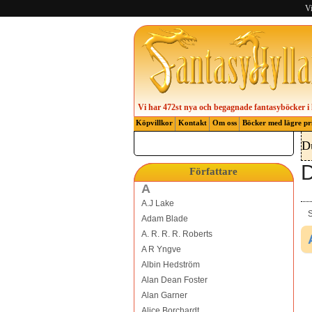
Vi
Vi har 472st nya och begagnade fantasyböcker i 
Köpvillkor
Kontakt
Om oss
Böcker med lägre pr
D
D
Författare
A
A.J Lake
S
Adam Blade
A. R. R. R. Roberts
A R Yngve
Albin Hedström
Alan Dean Foster
Alan Garner
Alice Borchardt