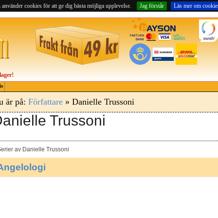
 använder cookies för att ge dig bästa möjliga upplevelse.
Jag förstår
Läs mer om cookie
lager!
is
u är på:
Författare
» Danielle Trussoni
anielle Trussoni
erier av Danielle Trussoni
Angelologi