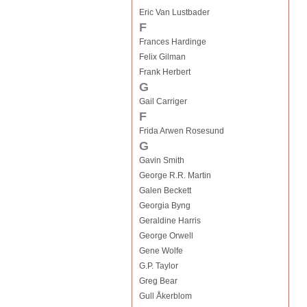
Eric Van Lustbader
F
Frances Hardinge
Felix Gilman
Frank Herbert
G
Gail Carriger
F
Frida Arwen Rosesund
G
Gavin Smith
George R.R. Martin
Galen Beckett
Georgia Byng
Geraldine Harris
George Orwell
Gene Wolfe
G.P. Taylor
Greg Bear
Gull Åkerblom