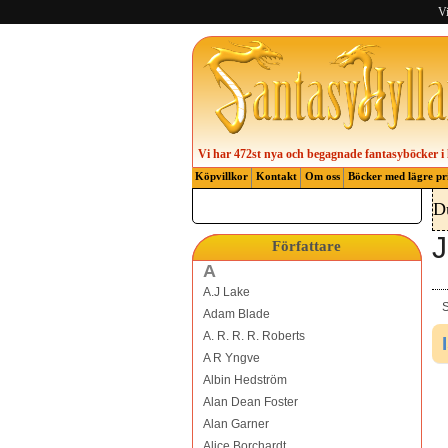
Vi
Vi har 472st nya och begagnade fantasyböcker i 
Köpvillkor
Kontakt
Om oss
Böcker med lägre pr
D
J
Författare
A
A.J Lake
S
Adam Blade
A. R. R. R. Roberts
A R Yngve
Albin Hedström
Alan Dean Foster
Alan Garner
Alice Borchardt