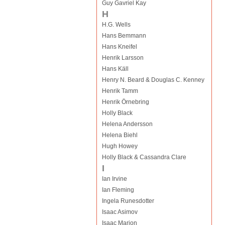
Guy Gavriel Kay
H
H.G. Wells
Hans Bemmann
Hans Kneifel
Henrik Larsson
Hans Käll
Henry N. Beard & Douglas C. Kenney
Henrik Tamm
Henrik Örnebring
Holly Black
Helena Andersson
Helena Biehl
Hugh Howey
Holly Black & Cassandra Clare
I
Ian Irvine
Ian Fleming
Ingela Runesdotter
Isaac Asimov
Isaac Marion