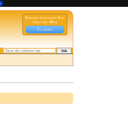
s
0
böcker i kundvagnen:
0
kr
Frakt från:
49
kr
Till kassan
Sök