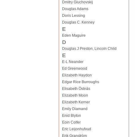
Dmitry Gluchovskij
Douglas Adams
Doris Lessing
Douglas C. Kenney
E
Eden Maguire
D
Douglas J Preston, Lincoln Child
E
E-L Neander
Ed Greenwood
Elizabeth Haydon
Edgar Rice Burroughs
Elisabeth Östnäs
Elizabeth Moon
Elizabeth Kerner
Emily Diamand
Enid Blyton
Eoin Colfer
Eric Leijonhufvud
Erik Granström