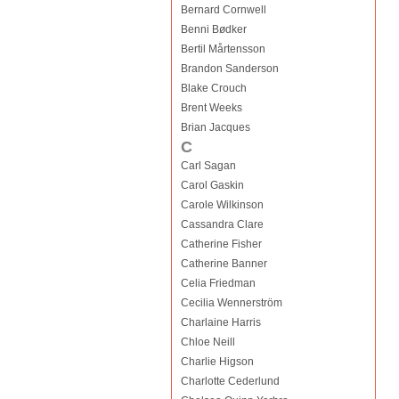
Bernard Cornwell
Benni Bødker
Bertil Mårtensson
Brandon Sanderson
Blake Crouch
Brent Weeks
Brian Jacques
C
Carl Sagan
Carol Gaskin
Carole Wilkinson
Cassandra Clare
Catherine Fisher
Catherine Banner
Celia Friedman
Cecilia Wennerström
Charlaine Harris
Chloe Neill
Charlie Higson
Charlotte Cederlund