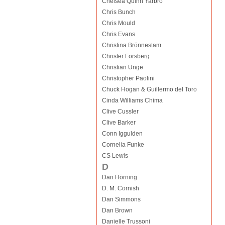
Chelsea Quinn Yarbro
Chris Bunch
Chris Mould
Chris Evans
Christina Brönnestam
Christer Forsberg
Christian Unge
Christopher Paolini
Chuck Hogan & Guillermo del Toro
Cinda Williams Chima
Clive Cussler
Clive Barker
Conn Iggulden
Cornelia Funke
CS Lewis
D
Dan Hörning
D. M. Cornish
Dan Simmons
Dan Brown
Danielle Trussoni