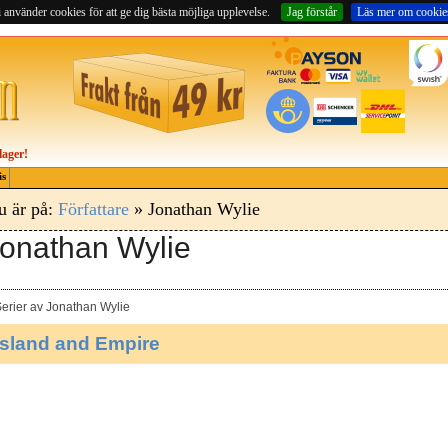
 använder cookies för att ge dig bästa möjliga upplevelse.
Jag förstår
Läs mer om cookie
lager!
is
u är på:
Författare
» Jonathan Wylie
onathan Wylie
erier av Jonathan Wylie
Island and Empire