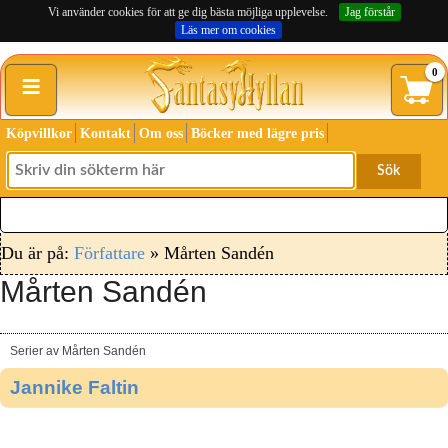
Vi använder cookies för att ge dig bästa möjliga upplevelse.
Jag förstår
Läs mer om cookies
≡
0
Köpvillkor
Kontakt
Om oss
Böcker med lägre pris
Sök
Du är på:
Författare
» Mårten Sandén
Mårten Sandén
Serier av Mårten Sandén
Jannike Faltin