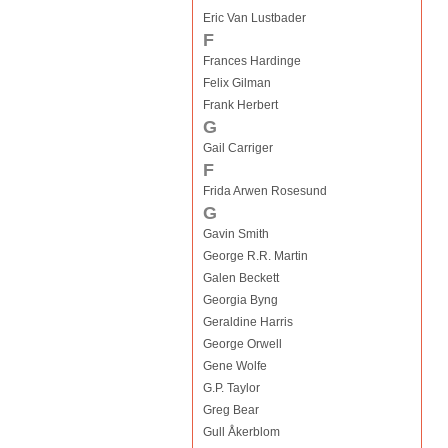
Eric Van Lustbader
F
Frances Hardinge
Felix Gilman
Frank Herbert
G
Gail Carriger
F
Frida Arwen Rosesund
G
Gavin Smith
George R.R. Martin
Galen Beckett
Georgia Byng
Geraldine Harris
George Orwell
Gene Wolfe
G.P. Taylor
Greg Bear
Gull Åkerblom