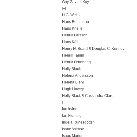
Guy Gavriel Kay
H
H.G. Wells
Hans Bemmann
Hans Kneifel
Henrik Larsson
Hans Käll
Henry N. Beard & Douglas C. Kenney
Henrik Tamm
Henrik Örnebring
Holly Black
Helena Andersson
Helena Biehl
Hugh Howey
Holly Black & Cassandra Clare
I
Ian Irvine
Ian Fleming
Ingela Runesdotter
Isaac Asimov
Isaac Marion