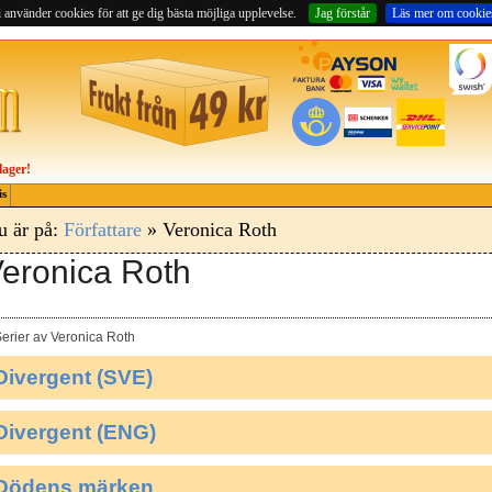
 använder cookies för att ge dig bästa möjliga upplevelse.
Jag förstår
Läs mer om cookie
lager!
is
u är på:
Författare
» Veronica Roth
eronica Roth
erier av Veronica Roth
Divergent (SVE)
Divergent (ENG)
Dödens märken