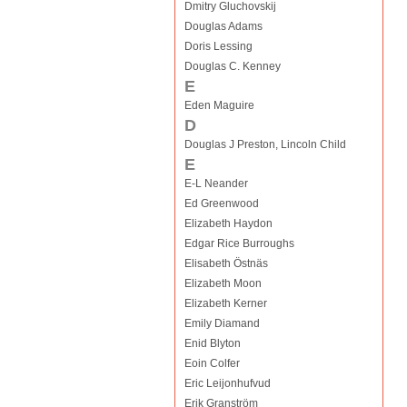
Dmitry Gluchovskij
Douglas Adams
Doris Lessing
Douglas C. Kenney
E
Eden Maguire
D
Douglas J Preston, Lincoln Child
E
E-L Neander
Ed Greenwood
Elizabeth Haydon
Edgar Rice Burroughs
Elisabeth Östnäs
Elizabeth Moon
Elizabeth Kerner
Emily Diamand
Enid Blyton
Eoin Colfer
Eric Leijonhufvud
Erik Granström