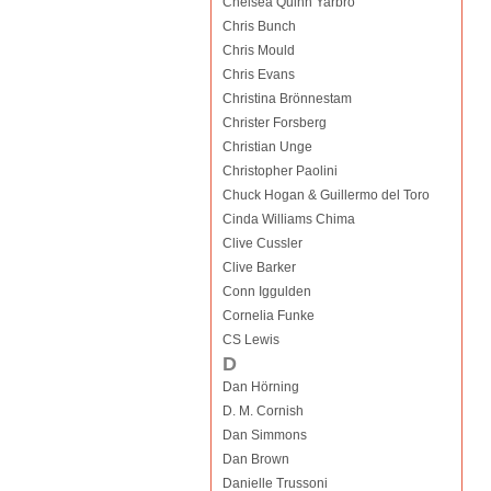
Chelsea Quinn Yarbro
Chris Bunch
Chris Mould
Chris Evans
Christina Brönnestam
Christer Forsberg
Christian Unge
Christopher Paolini
Chuck Hogan & Guillermo del Toro
Cinda Williams Chima
Clive Cussler
Clive Barker
Conn Iggulden
Cornelia Funke
CS Lewis
D
Dan Hörning
D. M. Cornish
Dan Simmons
Dan Brown
Danielle Trussoni