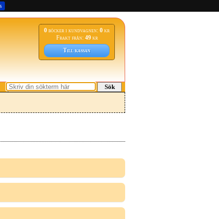
s
0
böcker i kundvagnen:
0
kr
Frakt från:
49
kr
Till kassan
Sök