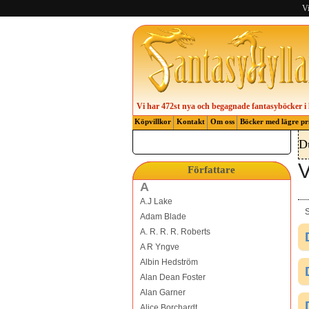
Vi
Vi har 472st nya och begagnade fantasyböcker i 
Köpvillkor
Kontakt
Om oss
Böcker med lägre pr
D
V
Författare
A
A.J Lake
S
Adam Blade
A. R. R. R. Roberts
A R Yngve
Albin Hedström
Alan Dean Foster
Alan Garner
Alice Borchardt