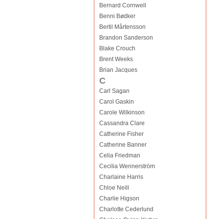
Bernard Cornwell
Benni Bødker
Bertil Mårtensson
Brandon Sanderson
Blake Crouch
Brent Weeks
Brian Jacques
C
Carl Sagan
Carol Gaskin
Carole Wilkinson
Cassandra Clare
Catherine Fisher
Catherine Banner
Celia Friedman
Cecilia Wennerström
Charlaine Harris
Chloe Neill
Charlie Higson
Charlotte Cederlund