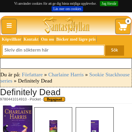
Vi använder cookies för att ge dig bästa möjliga upplevelse.
Jag förstår
Läs mer om cookies
≡
0
Köpvillkor
Kontakt
Om oss
Böcker med lägre pris
Sök
Du är på:
Författare
»
Charlaine Harris
»
Sookie Stackhouse
series
» Definitely Dead
Definitely Dead
9780441014910 - Pocket -
Begagnad