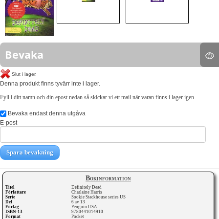
Bevaka
Slut i lager.
Denna produkt finns tyvärr inte i lager.
Fyll i ditt namn och din epost nedan så skickar vi ett mail när varan finns i lager igen.
Bevaka endast denna utgåva
E-post
Spara bevakning
Bokinformation
Titel
Definitely Dead
Författare
Charlaine Harris
Serie
Sookie Stackhouse series US
Del
6 av 13
Förlag
Penguin USA
ISBN-13
9780441014910
Format
Pocket