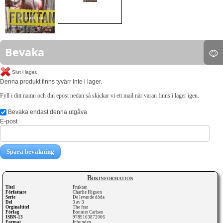
Bevaka
Slut i lager.
Denna produkt finns tyvärr inte i lager.
Fyll i ditt namn och din epost nedan så skickar vi ett mail när varan finns i lager igen.
Bevaka endast denna utgåva
E-post
Spara bevakning
Bokinformation
Titel
Fruktan
Författare
Charlie Higson
Serie
De levande döda
Del
3 av 3
Orginaltitel
The fear
Förlag
Bonnier Carlsen
ISBN-13
9789163872006
Format
Inbunden