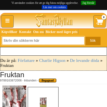
Vi använder cookies för att ge dig bästa möjliga upplevelse.
Jag förstår
Läs mer om cookies
≡
0
Köpvillkor
Kontakt
Om oss
Böcker med lägre pris
Sök
Du är på:
Författare
»
Charlie Higson
»
De levande döda
»
Fruktan
Fruktan
9789163872006 - Inbunden -
Begagnad