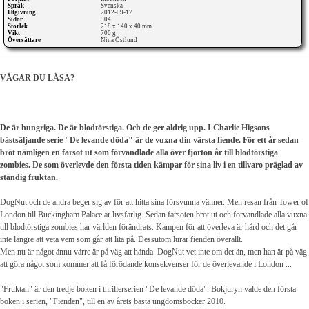
Språk
Svenska
Utgivning
2012-09-17
Sidor
504
Storlek
218 x 140 x 40 mm
Vikt
700 g
Översättare
Nina Östlund
VÅGAR DU LÄSA?
De är hungriga. De är blodtörstiga. Och de ger aldrig upp.
I Charlie Higsons
bästsäljande serie "De levande döda" är de vuxna din värsta fiende. För ett år sedan
bröt nämligen en farsot ut som förvandlade alla över fjorton år till blodtörstiga
zombies. De som överlevde den första tiden kämpar för sina liv i en tillvaro präglad av
ständig fruktan.
DogNut och de andra beger sig av för att hitta sina försvunna vänner. Men resan från Tower of
London till Buckingham Palace är livsfarlig. Sedan farsoten bröt ut och förvandlade alla vuxna
till blodtörstiga zombies har världen förändrats. Kampen för att överleva är hård och det går
inte längre att veta vem som går att lita på. Dessutom lurar fienden överallt.
Men nu är något ännu värre är på väg att hända. DogNut vet inte om det än, men han är på väg
att göra något som kommer att få förödande konsekvenser för de överlevande i London ...
"Fruktan" är den tredje boken i thrillerserien "De levande döda". Bokjuryn valde den första
boken i serien, "Fienden", till en av årets bästa ungdomsböcker 2010.