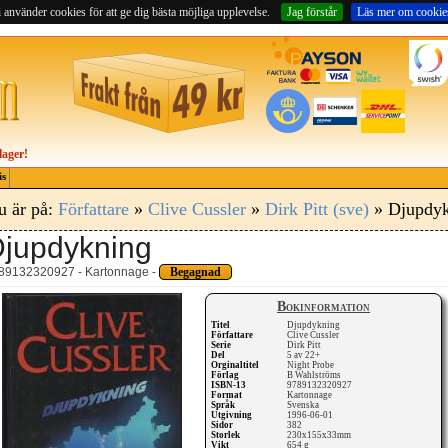
 använder cookies för att ge dig bästa möjliga upplevelse.
Jag förstår
Läs mer om cookie
lager!
is
u är på:
Författare
»
Clive Cussler
»
Dirk Pitt (sve)
» Djupdyk
jupdykning
89132320927 - Kartonnage -
Begagnad
Bokinformation
Titel
Djupdykning
Författare
Clive Cussler
Serie
Dirk Pitt
Del
5 av 22+
Orginaltitel
Night Probe
Förlag
B Wahlströms
ISBN-13
9789132320927
Format
Kartonnage
Språk
Svenska
Utgivning
1996-06-01
Sidor
382
Storlek
230x155x33mm
Vikt
654 g