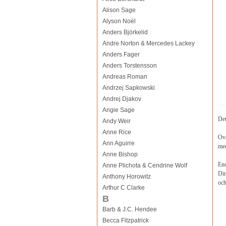
Alison Sage
Alyson Noël
Anders Björkelid
Andre Norton & Mercedes Lackey
Anders Fager
Anders Torstensson
Andreas Roman
Andrzej Sapkowski
Andrej Djakov
Angie Sage
Det
Andy Weir
Anne Rice
Ova
Ann Aguirre
med
Anne Bishop
End
Anne Plichota & Cendrine Wolf
Dir
Anthony Horowitz
och
Arthur C Clarke
B
Barb & J.C. Hendee
Becca Fitzpatrick