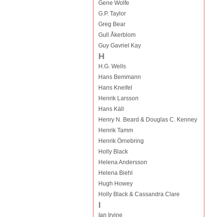
Gene Wolfe
G.P. Taylor
Greg Bear
Gull Åkerblom
Guy Gavriel Kay
H
H.G. Wells
Hans Bemmann
Hans Kneifel
Henrik Larsson
Hans Käll
Henry N. Beard & Douglas C. Kenney
Henrik Tamm
Henrik Örnebring
Holly Black
Helena Andersson
Helena Biehl
Hugh Howey
Holly Black & Cassandra Clare
I
Ian Irvine