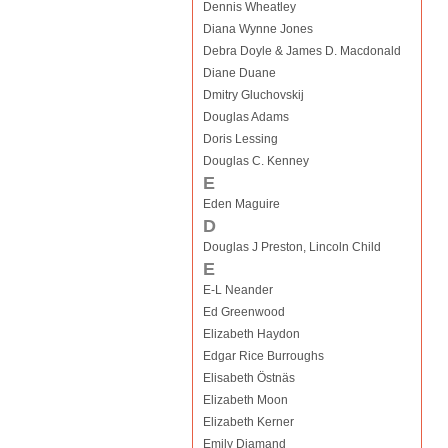
Dennis Wheatley
Diana Wynne Jones
Debra Doyle & James D. Macdonald
Diane Duane
Dmitry Gluchovskij
Douglas Adams
Doris Lessing
Douglas C. Kenney
E
Eden Maguire
D
Douglas J Preston, Lincoln Child
E
E-L Neander
Ed Greenwood
Elizabeth Haydon
Edgar Rice Burroughs
Elisabeth Östnäs
Elizabeth Moon
Elizabeth Kerner
Emily Diamand