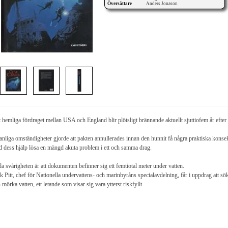
Översättare
Anders Jonason
 hemliga fördraget mellan USA och England blir plötsligt brännande aktuellt sjuttiofem år efte
nliga omständigheter gjorde att pakten annullerades innan den hunnit få några praktiska konse
 dess hjälp lösa en mängd akuta problem i ett och samma drag.
a svårigheten är att dokumenten befinner sig ett femtiotal meter under vatten.
k Pitt, chef för Nationella undervattens- och marinbyråns specialavdelning, får i uppdrag att sök
 mörka vatten, ett letande som visar sig vara ytterst riskfyllt