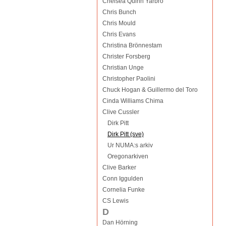
Chelsea Quinn Yarbro
Chris Bunch
Chris Mould
Chris Evans
Christina Brönnestam
Christer Forsberg
Christian Unge
Christopher Paolini
Chuck Hogan & Guillermo del Toro
Cinda Williams Chima
Clive Cussler
Dirk Pitt
Dirk Pitt (sve)
Ur NUMA:s arkiv
Oregonarkiven
Clive Barker
Conn Iggulden
Cornelia Funke
CS Lewis
D
Dan Hörning