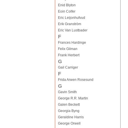
Enid Blyton
Eoin Colfer
Eric Leijonhufvud
Erik Granström
Eric Van Lustbader
F
Frances Hardinge
Felix Gilman
Frank Herbert
G
Gail Carriger
F
Frida Arwen Rosesund
G
Gavin Smith
George R.R. Martin
Galen Beckett
Georgia Byng
Geraldine Harris
George Orwell