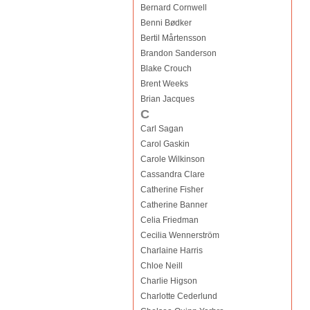
Bernard Cornwell
Benni Bødker
Bertil Mårtensson
Brandon Sanderson
Blake Crouch
Brent Weeks
Brian Jacques
C
Carl Sagan
Carol Gaskin
Carole Wilkinson
Cassandra Clare
Catherine Fisher
Catherine Banner
Celia Friedman
Cecilia Wennerström
Charlaine Harris
Chloe Neill
Charlie Higson
Charlotte Cederlund