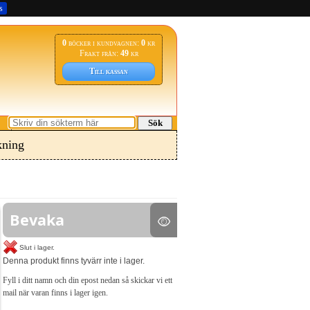
s
0
böcker i kundvagnen:
0
kr
Frakt från:
49
kr
Till kassan
Sök
ning
Bevaka
Slut i lager.
Denna produkt finns tyvärr inte i lager.
Fyll i ditt namn och din epost nedan så skickar vi ett
mail när varan finns i lager igen.