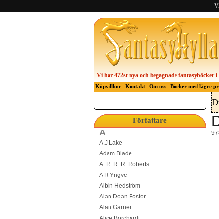
Vi
Vi har 472st nya och begagnade fantasyböcker i 
Köpvillkor
Kontakt
Om oss
Böcker med lägre pr
D
D
Författare
A
97
A.J Lake
Adam Blade
A. R. R. R. Roberts
A R Yngve
Albin Hedström
Alan Dean Foster
Alan Garner
Alice Borchardt