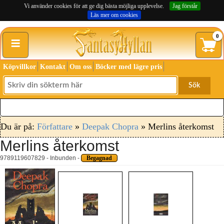
Vi använder cookies för att ge dig bästa möjliga upplevelse.
Jag förstår
Läs mer om cookies
≡
0
Köpvillkor
Kontakt
Om oss
Böcker med lägre pris
Sök
Du är på:
Författare
»
Deepak Chopra
» Merlins återkomst
Merlins återkomst
9789119607829 - Inbunden -
Begagnad