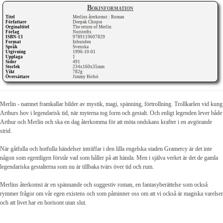
Bokinformation
Titel
Merlins återkomst : Roman
Författare
Deepak Chopra
Orginaltitel
The return of Merlin
Förlag
Norstedts
ISBN-13
9789119607829
Format
Inbunden
Språk
Svenska
Utgivning
1996-10-01
Upplaga
1
Sidor
491
Storlek
234x160x35mm
Vikt
782g
Översättare
Jimmy Hofsö
Merlin - namnet framkallar bilder av mystik, magi, spänning, förtrollning. Trollkarlen vid kung
Arthurs hov i legendarisk tid, när myterna tog form och gestalt. Och enligt legenden lever både
Arthur och Merlin och ska en dag återkomma för att möta ondskans krafter i en avgörande
strid.
När gåtfulla och hotfulla händelser inträffar i den lilla engelska staden Gramercy är det inte
någon som egentligen förstår vad som håller på att hända. Men i själva verket är det de gamla
legendariska gestalterna som nu är tillbaka tvärs över tid och rum.
Merlins återkomst är en spännande och suggestiv roman, en fantasyberättelse som också
rymmer frågor om vår egen existens och som påminner oss om att vi också är magiska varelser
och att livet har en horisont utan slut.