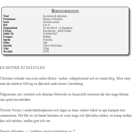
Bokinformation
Titel
En dotter åt djävulen
Författare
Dennis Wheatley
Serie
Ockulta serien
Del
6 av 8
Orginaltitel
To the Devil - A Daughter
Förlag
Stockholm : AWE/Geber
ISBN-10
9120047827
Format
Häftad
Språk
Svenska
Sidor
346
Storlek
185x110x23mm
Vikt
220g
Tryckår
1976
EN DOTTER ÅT DJÄVULEN
Christina verkade vara som andra flickor: vacker, väluppfostrad och en smula blyg. Men varje
natt när mörkret föll tog en djävulsk makt henne i besittning.
Någonstans ute i mörkret och dimman förbereds en fasansfull ceremoni där den unga flickan
ska spela huvudrollen.
Överste Verney i underrättelsetjänsten och några av hans vänner måste ta upp kampen mot
satanisterna. Det blir en virvlande häxdans av svart magi och djävulska ränker, en kamp mellan
ljus och mörker, mellan gott och ont.
Dennis Wheatley — "världens äventyrsförfattare nr 1"