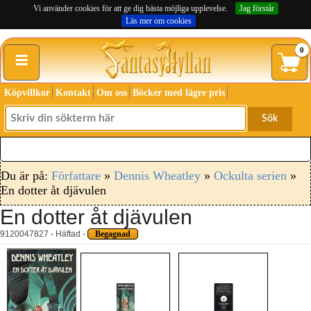
Vi använder cookies för att ge dig bästa möjliga upplevelse.
Jag förstår
Läs mer om cookies
≡
0
Köpvillkor
Kontakt
Om oss
Böcker med lägre pris
Sök
Du är på:
Författare
»
Dennis Wheatley
»
Ockulta serien
»
En dotter åt djävulen
En dotter åt djävulen
9120047827 - Häftad -
Begagnad