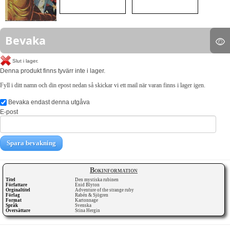
Bevaka
Slut i lager.
Denna produkt finns tyvärr inte i lager.
Fyll i ditt namn och din epost nedan så skickar vi ett mail när varan finns i lager igen.
Bevaka endast denna utgåva
E-post
Spara bevakning
Bokinformation
Titel
Den mystiska rubinen
Författare
Enid Blyton
Orginaltitel
Adventure of the strange ruby
Förlag
Rabén & Sjögren
Format
Kartonnage
Språk
Svenska
Översättare
Stina Hergin