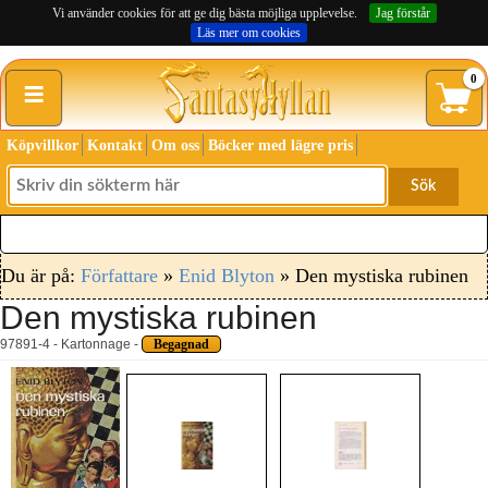
Vi använder cookies för att ge dig bästa möjliga upplevelse.
Jag förstår
Läs mer om cookies
≡
0
Köpvillkor
Kontakt
Om oss
Böcker med lägre pris
Sök
Du är på:
Författare
»
Enid Blyton
» Den mystiska rubinen
Den mystiska rubinen
97891-4 - Kartonnage -
Begagnad