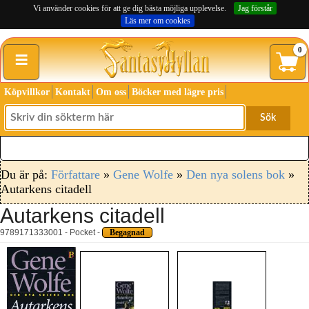
Vi använder cookies för att ge dig bästa möjliga upplevelse.
Jag förstår
Läs mer om cookies
≡
0
Köpvillkor
Kontakt
Om oss
Böcker med lägre pris
Sök
Du är på:
Författare
»
Gene Wolfe
»
Den nya solens bok
»
Autarkens citadell
Autarkens citadell
9789171333001 - Pocket -
Begagnad