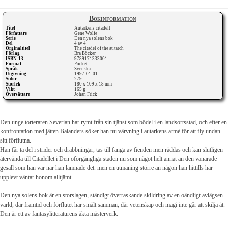
Bokinformation
Titel
Autarkens citadell
Författare
Gene Wolfe
Serie
Den nya solens bok
Del
4 av 4
Orginaltitel
The citadel of the autarch
Förlag
Bra Böcker
ISBN-13
9789171333001
Format
Pocket
Språk
Svenska
Utgivning
1997-01-01
Sidor
279
Storlek
180 x 109 x 18 mm
Vikt
165 g
Översättare
Johan Frick
Den unge torteraren Severian har rymt från sin tjänst som bödel i en landsortsstad, och efter en
konfrontation med jätten Balanders söker han nu värvning i autarkens armé för att fly undan
sitt förflutna.
Han får ta del i strider och drabbningar, tas till fänga av fienden men räddas och kan slutligen
återvända till Citadellet i Den oförgängliga staden nu som något helt annat än den vanärade
gesäll som han var när han lämnade det. men en utmaning större än någon han hittills har
upplevt väntar honom alltjämt.
Den nya solens bok är en storslagen, ständigt överraskande skildring av en oändligt avlägsen
värld, där framtid och förflutet har smält samman, där vetenskap och magi inte går att skilja åt.
Den är ett av fantasylitteraturens äkta mästerverk.