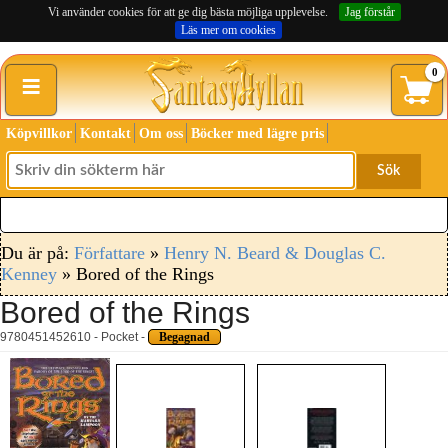
Vi använder cookies för att ge dig bästa möjliga upplevelse.
Jag förstår
Läs mer om cookies
≡
0
Köpvillkor
Kontakt
Om oss
Böcker med lägre pris
Sök
Du är på:
Författare
»
Henry N. Beard & Douglas C.
Kenney
» Bored of the Rings
Bored of the Rings
9780451452610 - Pocket -
Begagnad