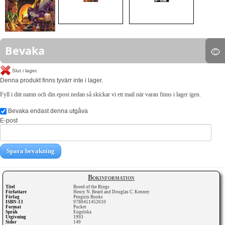
Bevaka
Slut i lager.
Denna produkt finns tyvärr inte i lager.
Fyll i ditt namn och din epost nedan så skickar vi ett mail när varan finns i lager igen.
Bevaka endast denna utgåva
E-post
Spara bevakning
Bokinformation
Titel
Bored of the Rings
Författare
Henry N. Beard and Douglas C. Kenney
Förlag
Penguin Books
ISBN-13
9780451452610
Format
Pocket
Språk
Engelska
Utgivning
1993
Sidor
149