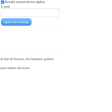
Bevaka endast denna utgåva
E-post
Spara bevakning
a de döpt till Nemesis, efter hämndens gudinna.
mla världens alla brister.