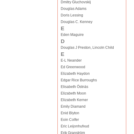
Dmitry Gluchovskij
Douglas Adams
Doris Lessing
Douglas C. Kenney
E
Eden Maguire
D
Douglas J Preston, Lincoln Child
E
E-L Neander
Ed Greenwood
Elizabeth Haydon
Edgar Rice Burroughs
Elisabeth Östnäs
Elizabeth Moon
Elizabeth Kerner
Emily Diamand
Enid Blyton
Eoin Colfer
Eric Leijonhufvud
Erik Granström