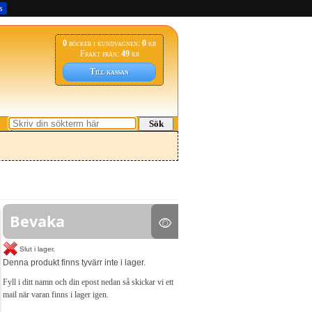
s
0
böcker i kundvagnen:
0
kr
Frakt från:
49
kr
Till kassan
Sök
Bevaka
Slut i lager.
Denna produkt finns tyvärr inte i lager.
Fyll i ditt namn och din epost nedan så skickar vi ett
mail när varan finns i lager igen.