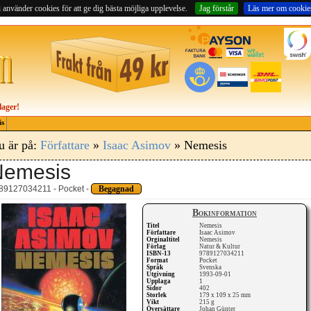
 använder cookies för att ge dig bästa möjliga upplevelse.
Jag förstår
Läs mer om cookie
lager!
is
u är på:
Författare
»
Isaac Asimov
» Nemesis
Nemesis
89127034211 - Pocket -
Begagnad
Bokinformation
Titel
Nemesis
Författare
Isaac Asimov
Orginaltitel
Nemesis
Förlag
Natur & Kultur
ISBN-13
9789127034211
Format
Pocket
Språk
Svenska
Utgivning
1993-09-01
Upplaga
1
Sidor
402
Storlek
179 x 109 x 25 mm
Vikt
215 g
Översättare
Johan Günter