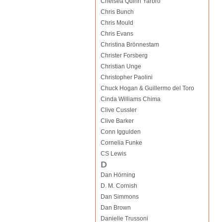
Chelsea Quinn Yarbro
Chris Bunch
Chris Mould
Chris Evans
Christina Brönnestam
Christer Forsberg
Christian Unge
Christopher Paolini
Chuck Hogan & Guillermo del Toro
Cinda Williams Chima
Clive Cussler
Clive Barker
Conn Iggulden
Cornelia Funke
CS Lewis
D
Dan Hörning
D. M. Cornish
Dan Simmons
Dan Brown
Danielle Trussoni