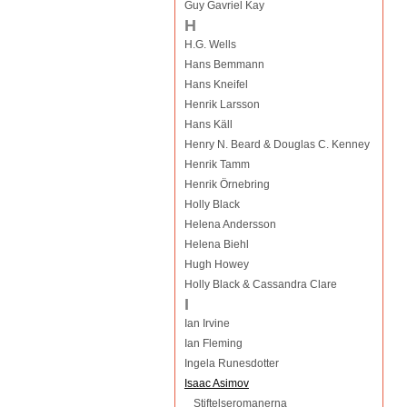
Guy Gavriel Kay
H
H.G. Wells
Hans Bemmann
Hans Kneifel
Henrik Larsson
Hans Käll
Henry N. Beard & Douglas C. Kenney
Henrik Tamm
Henrik Örnebring
Holly Black
Helena Andersson
Helena Biehl
Hugh Howey
Holly Black & Cassandra Clare
I
Ian Irvine
Ian Fleming
Ingela Runesdotter
Isaac Asimov
Stiftelseromanerna