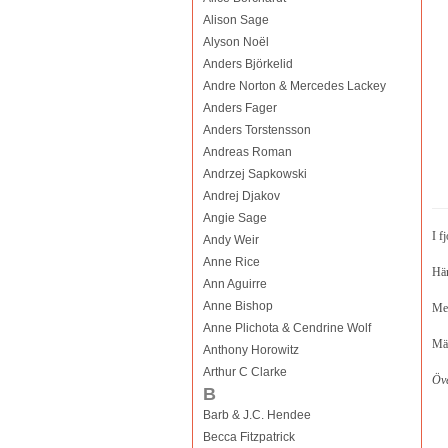
Alison Sage
Alyson Noël
Anders Björkelid
Andre Norton & Mercedes Lackey
Anders Fager
Anders Torstensson
Andreas Roman
Andrzej Sapkowski
Andrej Djakov
Angie Sage
I f
Andy Weir
Anne Rice
Häm
Ann Aguirre
Anne Bishop
Men
Anne Plichota & Cendrine Wolf
Mäs
Anthony Horowitz
Arthur C Clarke
Öve
B
Barb & J.C. Hendee
Becca Fitzpatrick