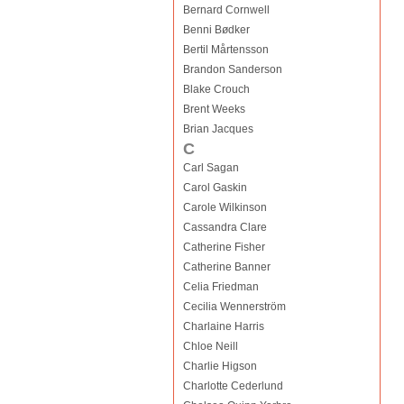
Bernard Cornwell
Benni Bødker
Bertil Mårtensson
Brandon Sanderson
Blake Crouch
Brent Weeks
Brian Jacques
C
Carl Sagan
Carol Gaskin
Carole Wilkinson
Cassandra Clare
Catherine Fisher
Catherine Banner
Celia Friedman
Cecilia Wennerström
Charlaine Harris
Chloe Neill
Charlie Higson
Charlotte Cederlund