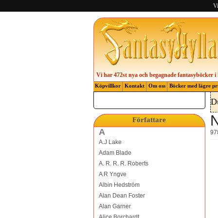
Vi
Vi har 472st nya och begagnade fantasyböcker i 
Köpvillkor
Kontakt
Om oss
Böcker med lägre pr
D
Författare
A
97
A.J Lake
Adam Blade
A. R. R. R. Roberts
A R Yngve
Albin Hedström
Alan Dean Foster
Alan Garner
Alice Borchardt