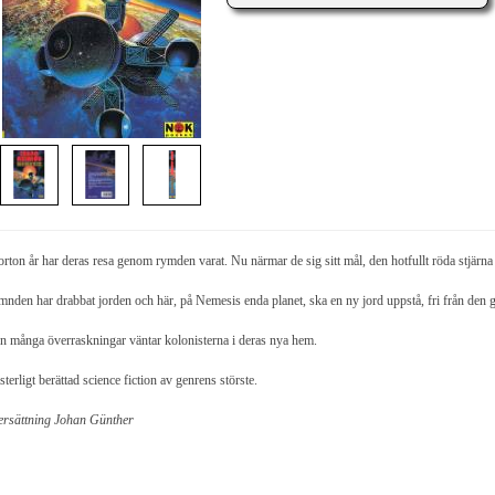
jorton år har deras resa genom rymden varat. Nu närmar de sig sitt mål, den hotfullt röda stjärn
nden har drabbat jorden och här, på Nemesis enda planet, ska en ny jord uppstå, fri från den ga
 många överraskningar väntar kolonisterna i deras nya hem.
terligt berättad science fiction av genrens störste.
rsättning Johan Günther