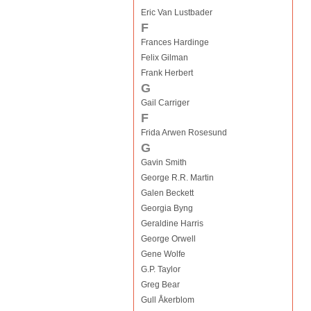
Eric Van Lustbader
F
Frances Hardinge
Felix Gilman
Frank Herbert
G
Gail Carriger
F
Frida Arwen Rosesund
G
Gavin Smith
George R.R. Martin
Galen Beckett
Georgia Byng
Geraldine Harris
George Orwell
Gene Wolfe
G.P. Taylor
Greg Bear
Gull Åkerblom