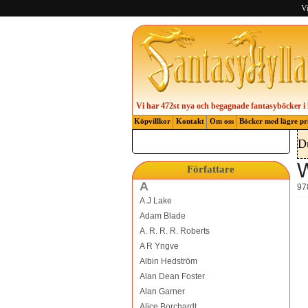
Vi
Vi har 472st nya och begagnade fantasyböcker i 
Köpvillkor
Kontakt
Om oss
Böcker med lägre pr
D
W
Författare
A
97
A.J Lake
Adam Blade
A. R. R. R. Roberts
A R Yngve
Albin Hedström
Alan Dean Foster
Alan Garner
Alice Borchardt