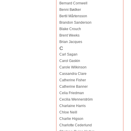
Bernard Cornwell
Benni Bødker
Bertil Mårtensson
Brandon Sanderson
Blake Crouch
Brent Weeks
Brian Jacques
C
Carl Sagan
Carol Gaskin
Carole Wilkinson
Cassandra Clare
Catherine Fisher
Catherine Banner
Celia Friedman
Cecilia Wennerström
Charlaine Harris
Chloe Neill
Charlie Higson
Charlotte Cederlund