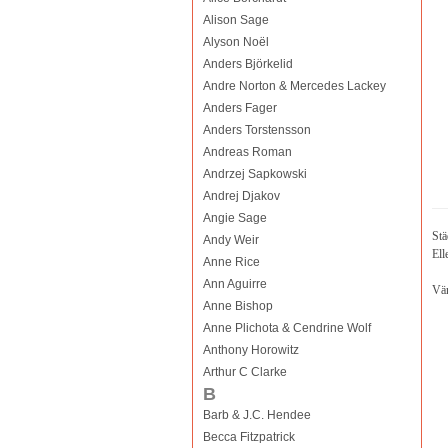
Alison Sage
Alyson Noël
Anders Björkelid
Andre Norton & Mercedes Lackey
Anders Fager
Anders Torstensson
Andreas Roman
Andrzej Sapkowski
Andrej Djakov
Angie Sage
Stä
Andy Weir
Ell
Anne Rice
Ann Aguirre
Vär
Anne Bishop
Anne Plichota & Cendrine Wolf
Anthony Horowitz
Arthur C Clarke
B
Barb & J.C. Hendee
Becca Fitzpatrick