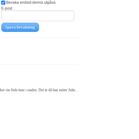
Bevaka endast denna utgåva
E-post
Spara bevakning
r sin föda inne i staden. Det är då han möter Julie...