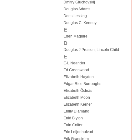
Dmitry Gluchovskij
Douglas Adams
Doris Lessing
Douglas C. Kenney
E
Eden Maguire
D
Douglas J Preston, Lincoln Child
E
E-L Neander
Ed Greenwood
Elizabeth Haydon
Edgar Rice Burroughs
Elisabeth Östnäs
Elizabeth Moon
Elizabeth Kerner
Emily Diamand
Enid Blyton
Eoin Colfer
Eric Leijonhufvud
Erik Granström