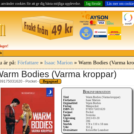
 använder cookies för att ge dig bästa möjliga upplevelse.
Jag förstår
Läs mer om cookie
lager!
is
u är på:
Författare
»
Isaac Marion
» Warm Bodies (Varma kro
arm Bodies (Varma kroppar)
89175031620 - Pocket -
Begagnad
Bokinformation
Titel
Warm Bodies (Varma kroppar)
Författare
Isaac Marion
Orginaltitel
Warm Bodies
Förlag
Månpocket
ISBN-13
9789175031620
Format
Pocket
Språk
Svenska
Utgivning
2013-03-20
Sidor
286
Storlek
178 x 110 x 18 mm
Vikt
161 g
Översättare
Kristoffer Leandoer