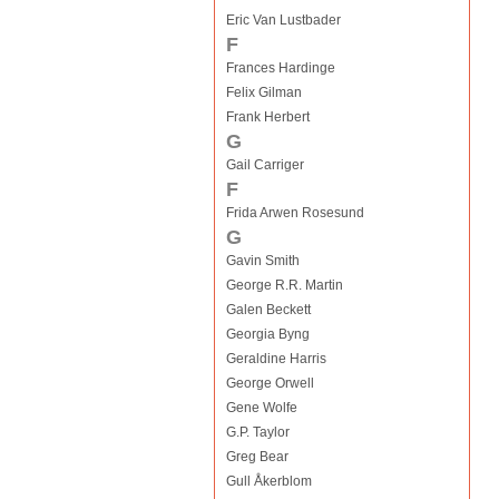
Eric Van Lustbader
F
Frances Hardinge
Felix Gilman
Frank Herbert
G
Gail Carriger
F
Frida Arwen Rosesund
G
Gavin Smith
George R.R. Martin
Galen Beckett
Georgia Byng
Geraldine Harris
George Orwell
Gene Wolfe
G.P. Taylor
Greg Bear
Gull Åkerblom