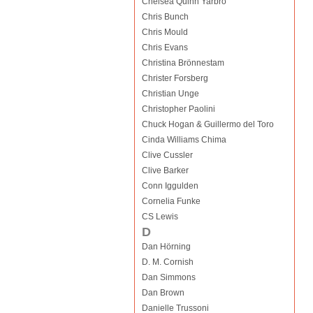
Chelsea Quinn Yarbro
Chris Bunch
Chris Mould
Chris Evans
Christina Brönnestam
Christer Forsberg
Christian Unge
Christopher Paolini
Chuck Hogan & Guillermo del Toro
Cinda Williams Chima
Clive Cussler
Clive Barker
Conn Iggulden
Cornelia Funke
CS Lewis
D
Dan Hörning
D. M. Cornish
Dan Simmons
Dan Brown
Danielle Trussoni