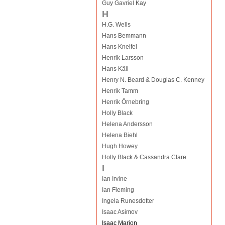
Guy Gavriel Kay
H
H.G. Wells
Hans Bemmann
Hans Kneifel
Henrik Larsson
Hans Käll
Henry N. Beard & Douglas C. Kenney
Henrik Tamm
Henrik Örnebring
Holly Black
Helena Andersson
Helena Biehl
Hugh Howey
Holly Black & Cassandra Clare
I
Ian Irvine
Ian Fleming
Ingela Runesdotter
Isaac Asimov
Isaac Marion