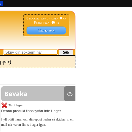
s
0
böcker i kundvagnen:
0
kr
Frakt från:
49
kr
Till kassan
Sök
ppar)
Bevaka
Slut i lager.
Denna produkt finns tyvärr inte i lager.
Fyll i ditt namn och din epost nedan så skickar vi ett
mail när varan finns i lager igen.