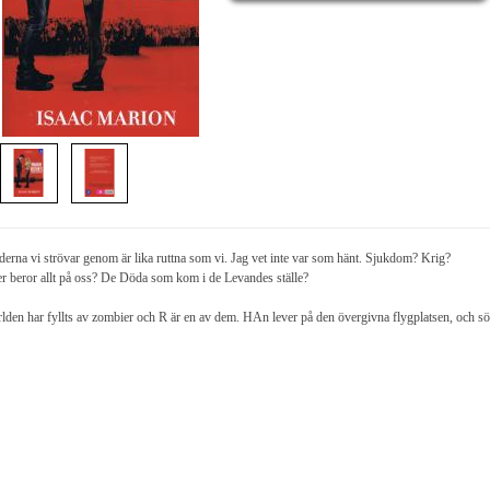
derna vi strövar genom är lika ruttna som vi. Jag vet inte var som hänt. Sjukdom? Krig?
er beror allt på oss? De Döda som kom i de Levandes ställe?
lden har fyllts av zombier och R är en av dem. HAn lever på den övergivna flygplatsen, och söke