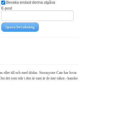
Bevaka endast denna utgåva
E-post
Spara bevakning
s eller till och med dödas. Storasyster Cate har lovat
m det som står i den är sant är de inte säkra - kanske
!