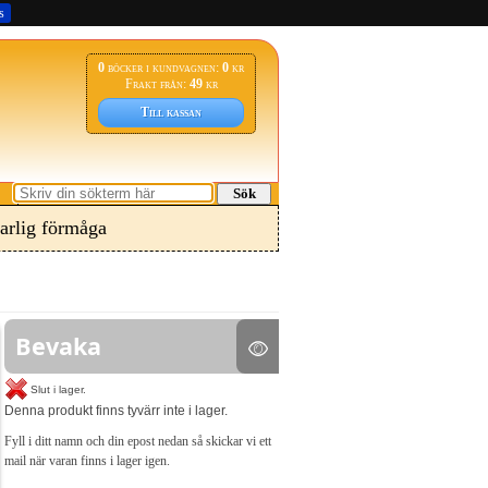
s
0
böcker i kundvagnen:
0
kr
Frakt från:
49
kr
Till kassan
Sök
arlig förmåga
Bevaka
Slut i lager.
Denna produkt finns tyvärr inte i lager.
Fyll i ditt namn och din epost nedan så skickar vi ett
mail när varan finns i lager igen.