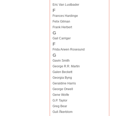
Eric Van Lustbader
F
Frances Hardinge
Felix Gilman
Frank Herbert
G
Gail Carriger
F
Frida Arwen Rosesund
G
Gavin Smith
George R.R. Martin
Galen Beckett
Georgia Byng
Geraldine Harris
George Orwell
Gene Wolfe
G.P. Taylor
Greg Bear
Gull Åkerblom