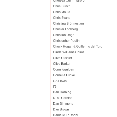
Chelsea Quinn Yarbro
Chris Bunch
Chris Mould
Chris Evans
Christina Brönnestam
Christer Forsberg
Christian Unge
Christopher Paolini
Chuck Hogan & Guillermo del Toro
Cinda Williams Chima
Clive Cussler
Clive Barker
Conn Iggulden
Cornelia Funke
CS Lewis
D
Dan Hörning
D. M. Cornish
Dan Simmons
Dan Brown
Danielle Trussoni