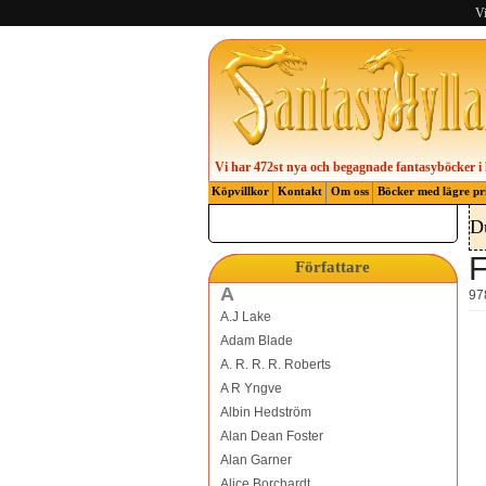
Vi
Vi har 472st nya och begagnade fantasyböcker i 
Köpvillkor
Kontakt
Om oss
Böcker med lägre pr
D
F
Författare
A
97
A.J Lake
Adam Blade
A. R. R. R. Roberts
A R Yngve
Albin Hedström
Alan Dean Foster
Alan Garner
Alice Borchardt