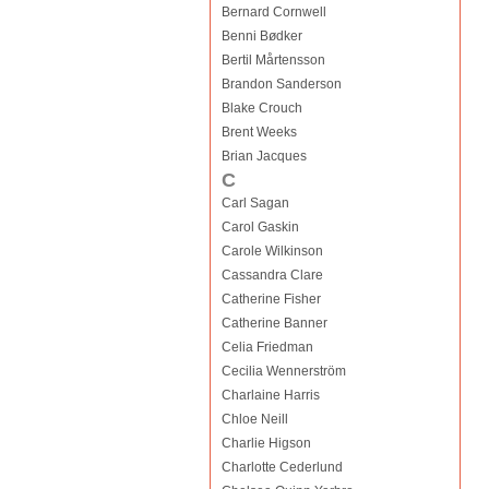
Bernard Cornwell
Benni Bødker
Bertil Mårtensson
Brandon Sanderson
Blake Crouch
Brent Weeks
Brian Jacques
C
Carl Sagan
Carol Gaskin
Carole Wilkinson
Cassandra Clare
Catherine Fisher
Catherine Banner
Celia Friedman
Cecilia Wennerström
Charlaine Harris
Chloe Neill
Charlie Higson
Charlotte Cederlund