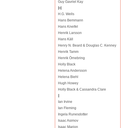
Guy Gavriel Kay
H
H.G. Wells
Hans Bemmann
Hans Kneifel
Henrik Larsson
Hans Käll
Henry N. Beard & Douglas C. Kenney
Henrik Tamm
Henrik Örnebring
Holly Black
Helena Andersson
Helena Biehl
Hugh Howey
Holly Black & Cassandra Clare
I
Ian Irvine
Ian Fleming
Ingela Runesdotter
Isaac Asimov
Isaac Marion