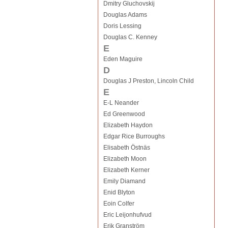
Dmitry Gluchovskij
Douglas Adams
Doris Lessing
Douglas C. Kenney
E
Eden Maguire
D
Douglas J Preston, Lincoln Child
E
E-L Neander
Ed Greenwood
Elizabeth Haydon
Edgar Rice Burroughs
Elisabeth Östnäs
Elizabeth Moon
Elizabeth Kerner
Emily Diamand
Enid Blyton
Eoin Colfer
Eric Leijonhufvud
Erik Granström