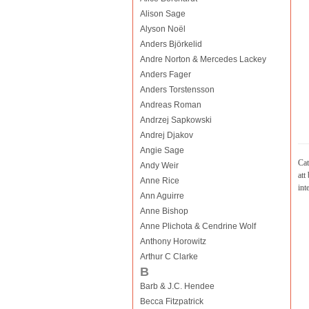
Alison Sage
Alyson Noël
Anders Björkelid
Andre Norton & Mercedes Lackey
Anders Fager
Anders Torstensson
Andreas Roman
Andrzej Sapkowski
Andrej Djakov
Angie Sage
Cat
Andy Weir
att
Anne Rice
int
Ann Aguirre
Anne Bishop
Anne Plichota & Cendrine Wolf
Anthony Horowitz
Arthur C Clarke
B
Barb & J.C. Hendee
Becca Fitzpatrick