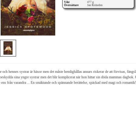
Vikt
477 g
Översättare
Jan Risheden
e och hennes systrar är häxor men det måste hemlighållas annars riskerar de att förvisas, fängsla
 beskydda sina yngre systrar men det blir komplicerat när hon hittar sin döda mammas dagbok. O
e ens från varandra ... En smäktande och spännande berättelse, späckad med magi och romantik