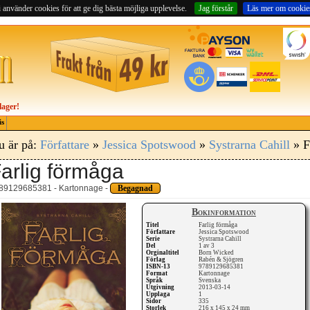
 använder cookies för att ge dig bästa möjliga upplevelse.
Jag förstår
Läs mer om cookie
lager!
is
u är på:
Författare
»
Jessica Spotswood
»
Systrarna Cahill
» F
arlig förmåga
89129685381 - Kartonnage -
Begagnad
Bokinformation
Titel
Farlig förmåga
Författare
Jessica Spotswood
Serie
Systrarna Cahill
Del
1 av 3
Orginaltitel
Born Wicked
Förlag
Rabén & Sjögren
ISBN-13
9789129685381
Format
Kartonnage
Språk
Svenska
Utgivning
2013-03-14
Upplaga
1
Sidor
335
Storlek
216 x 145 x 24 mm