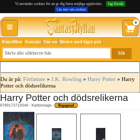
Vi använder cookies för att ge dig bästa möjliga upplevelse.
Jag förstår
Läs mer om cookies
≡
0
Köpvillkor
Kontakt
Om oss
Böcker med lägre pris
Sök
Du är på:
Författare
»
J.K. Rowling
»
Harry Potter
» Harry
Potter och dödsrelikerna
Harry Potter och dödsrelikerna
9789173710046 - Kartonnage -
Begagnad