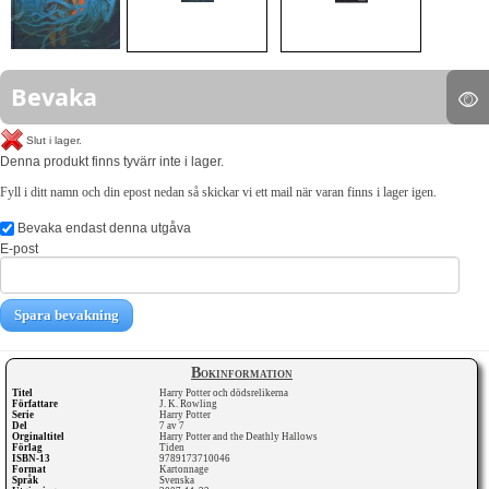
Bevaka
Slut i lager.
Denna produkt finns tyvärr inte i lager.
Fyll i ditt namn och din epost nedan så skickar vi ett mail när varan finns i lager igen.
Bevaka endast denna utgåva
E-post
Spara bevakning
Bokinformation
Titel
Harry Potter och dödsrelikerna
Författare
J. K. Rowling
Serie
Harry Potter
Del
7 av 7
Orginaltitel
Harry Potter and the Deathly Hallows
Förlag
Tiden
ISBN-13
9789173710046
Format
Kartonnage
Språk
Svenska