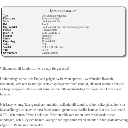
Bokinformation
Titel
Den skrikande trappan
Författare
Jonathan Stroud
Serie
Lockwood & Co
Del
1 av 4+
Orginaltitel
Lockwood & Co. : The Screaming Staircase
Förlag
B Wahlströms
ISBN-13
9789132162916
Format
Inbunden
Språk
Svenska
Utgivning
2014-01-08
Sidor
399
Storlek
210 x 139 x 32 mm
Vikt
501 g
Översättare
Carina Jansson
Välkommen till London... men se upp för gastarna!
Under många är har hela England plågats svårt av en epidemi - av vålnader. Rasande,
illasinnade, ofta rent livsfarliga. Antalet spökagenter ökar ständigt, alla med samma affarsidé:
att förgöra spöken. Men endast barn har den rätta övernaturliga förmågan som krävs för att
hitta dem.
När Lucy, en ung Talang med stor ambition, anländer till London, är hon säker på att hon ska
få anställning hos en av de mest framstående agenturerna. Istället hamnar hon hos Lockwood
& Co., den minsta firman i hela stan. Efter ett jobb som får ett katastrofalt avslut sinar
uppdragen, och Lucy och hennes kollegor har inget annat val än att anta sin farligaste utmaning
någonsin. På det mest hemsökta