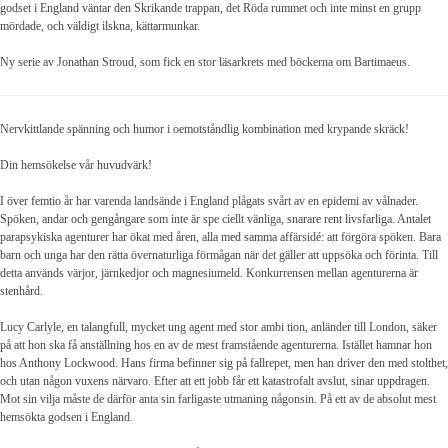
godset i England väntar den Skrikande trappan, det Röda rummet och inte minst en grupp
mördade, och väldigt ilskna, kättarmunkar.
Ny serie av Jonathan Stroud, som fick en stor läsarkrets med böckerna om Bartimaeus.
Nervkittlande spänning och humor i oemotståndlig kombination med krypande skräck!
Din hemsökelse vår huvudvärk!
I över femtio år har varenda landsände i England plågats svårt av en epidemi av vålnader.
Spöken, andar och gengångare som inte är spe ciellt vänliga, snarare rent livsfarliga. Antalet
parapsykiska agenturer har ökat med åren, alla med samma affärsidé: att förgöra spöken. Bara
barn och unga har den rätta övernaturliga förmågan när det gäller att uppsöka och förinta. Till
detta används värjor, järnkedjor och magnesiumeld. Konkurrensen mellan agenturerna är
stenhård.
Lucy Carlyle, en talangfull, mycket ung agent med stor ambi tion, anländer till London, säker
på att hon ska få anställning hos en av de mest framstående agenturerna. Istället hamnar hon
hos Anthony Lockwood. Hans firma befinner sig på fallrepet, men han driver den med stolthet,
och utan någon vuxens närvaro. Efter att ett jobb får ett katastrofalt avslut, sinar uppdragen.
Mot sin vilja måste de därför anta sin farligaste utmaning någonsin. På ett av de absolut mest
hemsökta godsen i England.