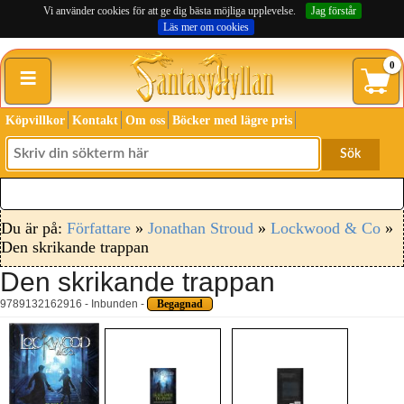
Vi använder cookies för att ge dig bästa möjliga upplevelse.
Jag förstår
Läs mer om cookies
≡
0
Köpvillkor
Kontakt
Om oss
Böcker med lägre pris
Sök
Du är på:
Författare
»
Jonathan Stroud
»
Lockwood & Co
»
Den skrikande trappan
Den skrikande trappan
9789132162916 - Inbunden -
Begagnad