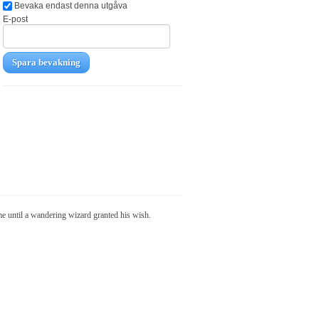
Bevaka endast denna utgåva
E-post
Spara bevakning
me until a wandering wizard granted his wish.