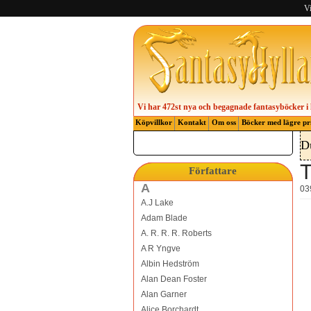
Vi
Vi har 472st nya och begagnade fantasyböcker i 
Köpvillkor
Kontakt
Om oss
Böcker med lägre pr
D
T
Författare
A
03
A.J Lake
Adam Blade
A. R. R. R. Roberts
A R Yngve
Albin Hedström
Alan Dean Foster
Alan Garner
Alice Borchardt