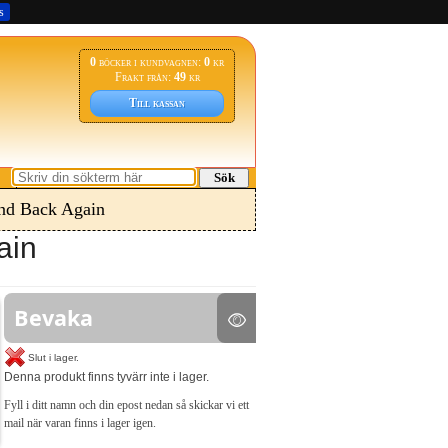
s
0
böcker i kundvagnen:
0
kr
Frakt från:
49
kr
Till kassan
Sök
nd Back Again
ain
Bevaka
Slut i lager.
Denna produkt finns tyvärr inte i lager.
Fyll i ditt namn och din epost nedan så skickar vi ett
mail när varan finns i lager igen.