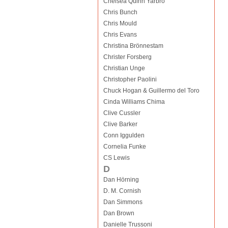
Chelsea Quinn Yarbro
Chris Bunch
Chris Mould
Chris Evans
Christina Brönnestam
Christer Forsberg
Christian Unge
Christopher Paolini
Chuck Hogan & Guillermo del Toro
Cinda Williams Chima
Clive Cussler
Clive Barker
Conn Iggulden
Cornelia Funke
CS Lewis
D
Dan Hörning
D. M. Cornish
Dan Simmons
Dan Brown
Danielle Trussoni