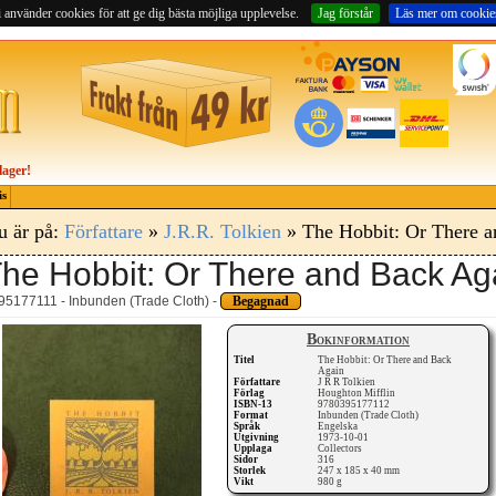
 använder cookies för att ge dig bästa möjliga upplevelse.
Jag förstår
Läs mer om cookie
lager!
is
u är på:
Författare
»
J.R.R. Tolkien
» The Hobbit: Or There a
he Hobbit: Or There and Back Ag
95177111 - Inbunden (Trade Cloth) -
Begagnad
Bokinformation
Titel
The Hobbit: Or There and Back
Again
Författare
J R R Tolkien
Förlag
Houghton Mifflin
ISBN-13
9780395177112
Format
Inbunden (Trade Cloth)
Språk
Engelska
Utgivning
1973-10-01
Upplaga
Collectors
Sidor
316
Storlek
247 x 185 x 40 mm
Vikt
980 g