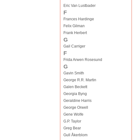
Eric Van Lustbader
F
Frances Hardinge
Felix Gilman
Frank Herbert
G
Gail Carriger
F
Frida Arwen Rosesund
G
Gavin Smith
George R.R. Martin
Galen Beckett
Georgia Byng
Geraldine Harris
George Orwell
Gene Wolfe
G.P. Taylor
Greg Bear
Gull Åkerblom