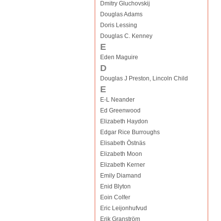
Dmitry Gluchovskij
Douglas Adams
Doris Lessing
Douglas C. Kenney
E
Eden Maguire
D
Douglas J Preston, Lincoln Child
E
E-L Neander
Ed Greenwood
Elizabeth Haydon
Edgar Rice Burroughs
Elisabeth Östnäs
Elizabeth Moon
Elizabeth Kerner
Emily Diamand
Enid Blyton
Eoin Colfer
Eric Leijonhufvud
Erik Granström