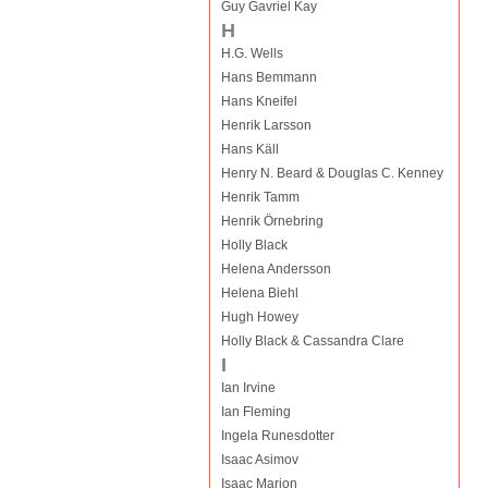
Guy Gavriel Kay
H
H.G. Wells
Hans Bemmann
Hans Kneifel
Henrik Larsson
Hans Käll
Henry N. Beard & Douglas C. Kenney
Henrik Tamm
Henrik Örnebring
Holly Black
Helena Andersson
Helena Biehl
Hugh Howey
Holly Black & Cassandra Clare
I
Ian Irvine
Ian Fleming
Ingela Runesdotter
Isaac Asimov
Isaac Marion