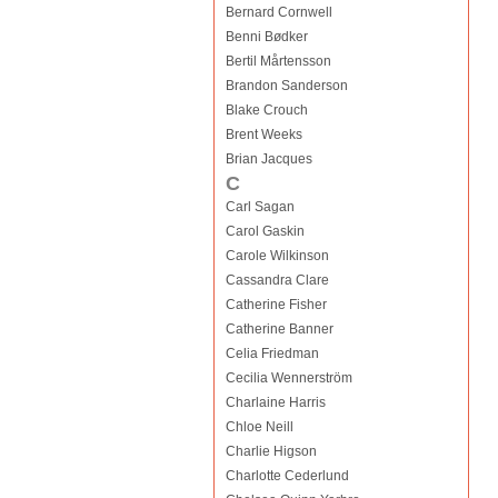
Bernard Cornwell
Benni Bødker
Bertil Mårtensson
Brandon Sanderson
Blake Crouch
Brent Weeks
Brian Jacques
C
Carl Sagan
Carol Gaskin
Carole Wilkinson
Cassandra Clare
Catherine Fisher
Catherine Banner
Celia Friedman
Cecilia Wennerström
Charlaine Harris
Chloe Neill
Charlie Higson
Charlotte Cederlund