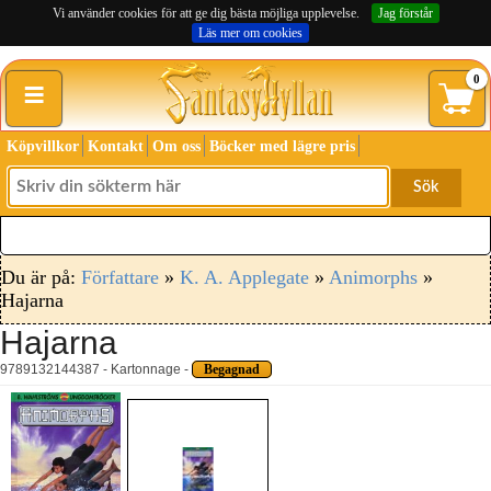
Vi använder cookies för att ge dig bästa möjliga upplevelse.
Jag förstår
Läs mer om cookies
≡
0
Köpvillkor
Kontakt
Om oss
Böcker med lägre pris
Sök
Du är på:
Författare
»
K. A. Applegate
»
Animorphs
»
Hajarna
Hajarna
9789132144387 - Kartonnage -
Begagnad