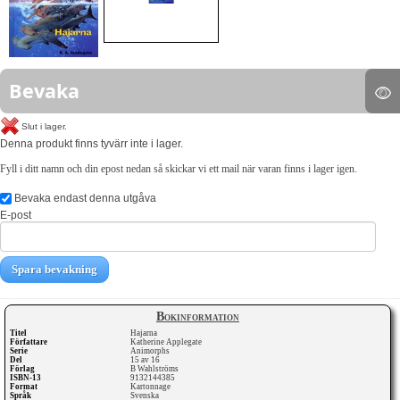
Bevaka
Slut i lager.
Denna produkt finns tyvärr inte i lager.
Fyll i ditt namn och din epost nedan så skickar vi ett mail när varan finns i lager igen.
Bevaka endast denna utgåva
E-post
Spara bevakning
Bokinformation
Titel
Hajarna
Författare
Katherine Applegate
Serie
Animorphs
Del
15 av 16
Förlag
B Wahlströms
ISBN-13
9132144385
Format
Kartonnage
Språk
Svenska