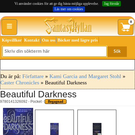
Vi använder cookies för att ge dig bästa möjliga upplevelse.
Jag förstår
Läs mer om cookies
≡
0
Köpvillkor
Kontakt
Om oss
Böcker med lägre pris
Sök
Du är på:
Författare
»
Kami Garcia and Margaret Stohl
»
Caster Chronicles
» Beautiful Darkness
Beautiful Darkness
9780141326092 - Pocket -
Begagnad