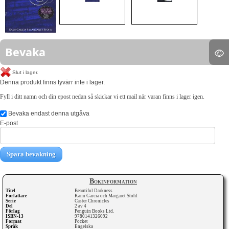
Bevaka
Slut i lager.
Denna produkt finns tyvärr inte i lager.
Fyll i ditt namn och din epost nedan så skickar vi ett mail när varan finns i lager igen.
Bevaka endast denna utgåva
E-post
Spara bevakning
Bokinformation
Titel
Beautiful Darkness
Författare
Kami Garcia och Margaret Stohl
Serie
Caster Chronicles
Del
2 av 4
Förlag
Penguin Books Ltd.
ISBN-13
9780141326092
Format
Pocket
Språk
Engelska