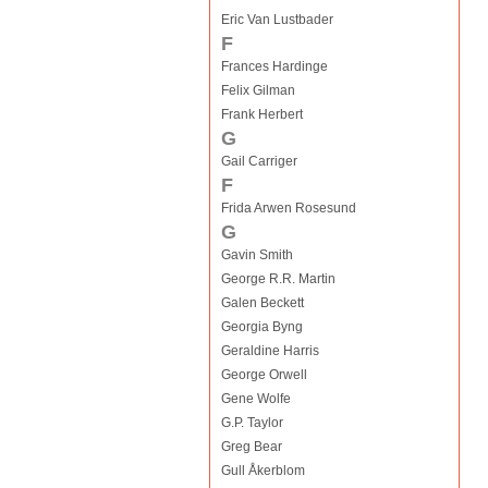
Eric Van Lustbader
F
Frances Hardinge
Felix Gilman
Frank Herbert
G
Gail Carriger
F
Frida Arwen Rosesund
G
Gavin Smith
George R.R. Martin
Galen Beckett
Georgia Byng
Geraldine Harris
George Orwell
Gene Wolfe
G.P. Taylor
Greg Bear
Gull Åkerblom