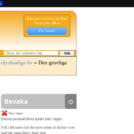
s
0
böcker i kundvagnen:
0
kr
Frakt från:
49
kr
Till kassan
Sök
olycksaliga liv
» Den gruvliga
Bevaka
Slut i lager.
Denna produkt finns tyvärr inte i lager.
Fyll i ditt namn och din epost nedan så skickar vi ett
mail när varan finns i lager igen.