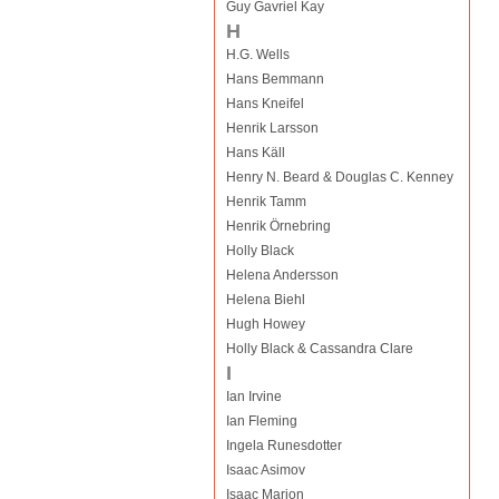
Guy Gavriel Kay
H
H.G. Wells
Hans Bemmann
Hans Kneifel
Henrik Larsson
Hans Käll
Henry N. Beard & Douglas C. Kenney
Henrik Tamm
Henrik Örnebring
Holly Black
Helena Andersson
Helena Biehl
Hugh Howey
Holly Black & Cassandra Clare
I
Ian Irvine
Ian Fleming
Ingela Runesdotter
Isaac Asimov
Isaac Marion