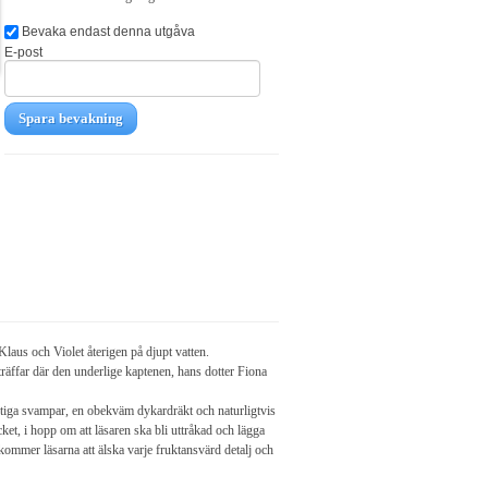
Bevaka endast denna utgåva
E-post
Spara bevakning
och Violet återigen på djupt vatten.
räffar där den underlige kaptenen, hans dotter Fiona
ftiga svampar, en obekväm dykardräkt och naturligtvis
et, i hopp om att läsaren ska bli uttråkad och lägga
t kommer läsarna att älska varje fruktansvärd detalj och