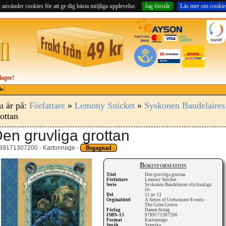
 använder cookies för att ge dig bästa möjliga upplevelse.
Jag förstår
Läs mer om cookie
lager!
is
u är på:
Författare
»
Lemony Snicket
»
Syskonen Baudelaires 
ottan
en gruvliga grottan
89171307200 - Kartonnage -
Begagnad
Bokinformation
Titel
Den gruvliga grottan
Författare
Lemony Snicket
Serie
Syskonen Baudelaires olycksaliga
liv
Del
11 av 13
Orginaltitel
A Series of Unforunate Events -
The Grim Grotto
Förlag
Damm förlag
ISBN-13
9789171307200
Format
Kartonnage
Språk
Svenska