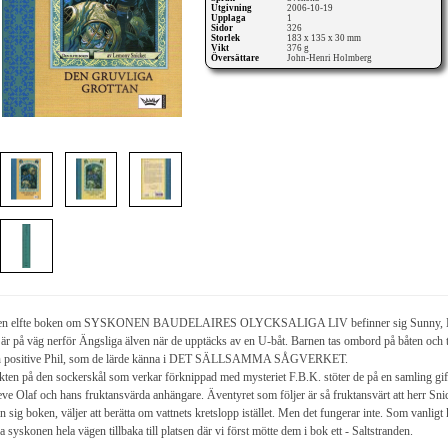
Utgivning
2006-10-19
Upplaga
1
Sidor
326
Storlek
183 x 135 x 30 mm
Vikt
376 g
Översättare
John-Henri Holmberg
den elfte boken om SYSKONEN BAUDELAIRES OLYCKSALIGA LIV befinner sig Sunny, Klaus 
är på väg nerför Ängsliga älven när de upptäcks av en U-båt. Barnen tas ombord på båten och t
h positive Phil, som de lärde känna i DET SÄLLSAMMA SÅGVERKET.
akten på den sockerskål som verkar förknippad med mysteriet F.B.K. stöter de på en samling gi
ve Olaf och hans fruktansvärda anhängare. Äventyret som följer är så fruktansvärt att herr Snick
ån sig boken, väljer att berätta om vattnets kretslopp istället. Men det fungerar inte. Som vanlig
ja syskonen hela vägen tillbaka till platsen där vi först mötte dem i bok ett - Saltstranden.