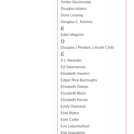
Dmitry Gluchovskij
Douglas Adams
Doris Lessing
Douglas C. Kenney
E
Eden Maguire
D
Douglas J Preston, Lincoln Child
E
E-L Neander
Ed Greenwood
Elizabeth Haydon
Edgar Rice Burroughs
Elisabeth Östnäs
Elizabeth Moon
Elizabeth Kerner
Emily Diamand
Enid Blyton
Eoin Colfer
Eric Leijonhufvud
Erik Granström