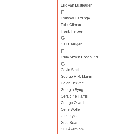
Eric Van Lustbader
F
Frances Hardinge
Felix Gilman
Frank Herbert
G
Gail Carriger
F
Frida Arwen Rosesund
G
Gavin Smith
George R.R. Martin
Galen Beckett
Georgia Byng
Geraldine Harris
George Orwell
Gene Wolfe
G.P. Taylor
Greg Bear
Gull Åkerblom