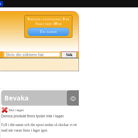
s
0
böcker i kundvagnen:
0
kr
Frakt från:
49
kr
Till kassan
Sök
Bevaka
Slut i lager.
Denna produkt finns tyvärr inte i lager.
Fyll i ditt namn och din epost nedan så skickar vi ett
mail när varan finns i lager igen.