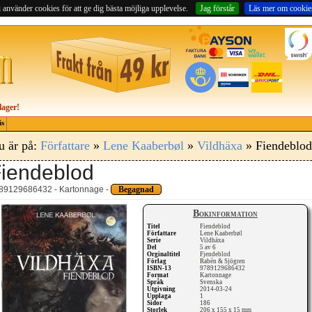
 använder cookies för att ge dig bästa möjliga upplevelse.
Jag förstår
Läs mer om cookie
lager!
is
u är på:
Författare
»
Lene Kaaberbøl
»
Vildhäxa
» Fiendeblod
iendeblod
89129686432 - Kartonnage -
Begagnad
Bokinformation
Titel
Fiendeblod
Författare
Lene Kaaberbøl
Serie
Vildhäxa
Del
5 av 6
Orginaltitel
Fjendeblod
Förlag
Rabén & Sjögren
ISBN-13
9789129686432
Format
Kartonnage
Språk
Svenska
Utgivning
2014-03-24
Upplaga
1
Sidor
186
Storlek
206 x 155 x 15 mm