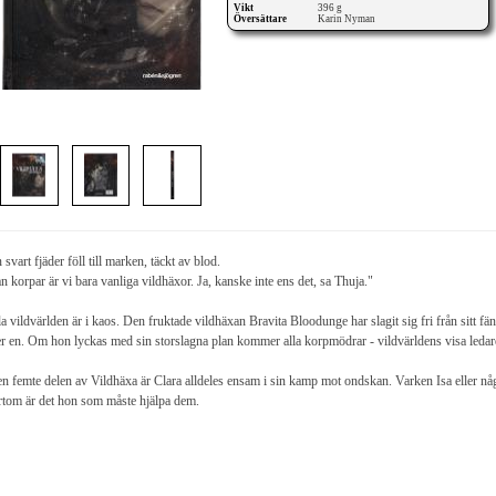
Vikt
396 g
Översättare
Karin Nyman
 svart fjäder föll till marken, täckt av blod.
n korpar är vi bara vanliga vildhäxor. Ja, kanske inte ens det, sa Thuja."
a vildvärlden är i kaos. Den fruktade vildhäxan Bravita Bloodunge har slagit sig fri från sitt f
er en. Om hon lyckas med sin storslagna plan kommer alla korpmödrar - vildvärldens visa ledare - a
en femte delen av Vildhäxa är Clara alldeles ensam i sin kamp mot ondskan. Varken Isa eller nå
rtom är det hon som måste hjälpa dem.