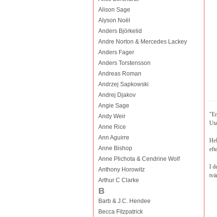
Alison Sage
Alyson Noël
Anders Björkelid
Andre Norton & Mercedes Lackey
Anders Fager
Anders Torstensson
Andreas Roman
Andrzej Sapkowski
Andrej Djakov
Angie Sage
"En
Andy Weir
Uta
Anne Rice
Ann Aguirre
Hel
Anne Bishop
eft
Anne Plichota & Cendrine Wolf
I d
Anthony Horowitz
tvä
Arthur C Clarke
B
Barb & J.C. Hendee
Becca Fitzpatrick