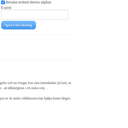
Bevaka endast denna utgåva
E-post
Spara bevakning
ängelse och nu tvingar hon sina motståndare på knä, en
tt tillintetgöras i ett enda svep ...
gon av de andra vildhäxorna kan hjälpa henne längre,