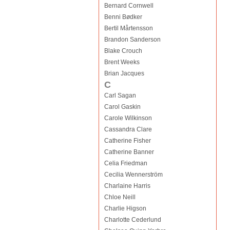
Bernard Cornwell
Benni Bødker
Bertil Mårtensson
Brandon Sanderson
Blake Crouch
Brent Weeks
Brian Jacques
C
Carl Sagan
Carol Gaskin
Carole Wilkinson
Cassandra Clare
Catherine Fisher
Catherine Banner
Celia Friedman
Cecilia Wennerström
Charlaine Harris
Chloe Neill
Charlie Higson
Charlotte Cederlund