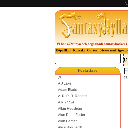
Vi
Vi har 472st nya och begagnade fantasyböcker i 
Köpvillkor
Kontakt
Om oss
Böcker med lägre pr
D
F
Författare
A
97
A.J Lake
Adam Blade
A. R. R. R. Roberts
A R Yngve
Albin Hedström
Alan Dean Foster
Alan Garner
Alice Borchardt