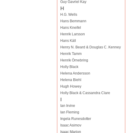
Guy Gavriel Kay
H
H.G. Wells
Hans Bemmann
Hans Kneifel
Henrik Larsson
Hans Käll
Henry N. Beard & Douglas C. Kenney
Henrik Tamm
Henrik Örnebring
Holly Black
Helena Andersson
Helena Biehl
Hugh Howey
Holly Black & Cassandra Clare
I
Ian Irvine
Ian Fleming
Ingela Runesdotter
Isaac Asimov
Isaac Marion