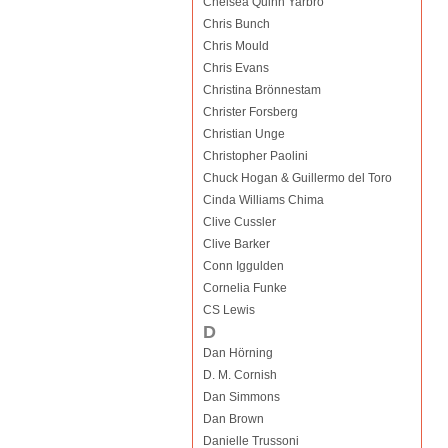
Chelsea Quinn Yarbro
Chris Bunch
Chris Mould
Chris Evans
Christina Brönnestam
Christer Forsberg
Christian Unge
Christopher Paolini
Chuck Hogan & Guillermo del Toro
Cinda Williams Chima
Clive Cussler
Clive Barker
Conn Iggulden
Cornelia Funke
CS Lewis
D
Dan Hörning
D. M. Cornish
Dan Simmons
Dan Brown
Danielle Trussoni