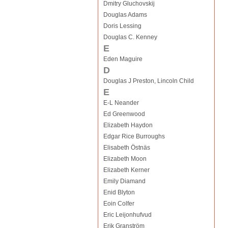
Dmitry Gluchovskij
Douglas Adams
Doris Lessing
Douglas C. Kenney
E
Eden Maguire
D
Douglas J Preston, Lincoln Child
E
E-L Neander
Ed Greenwood
Elizabeth Haydon
Edgar Rice Burroughs
Elisabeth Östnäs
Elizabeth Moon
Elizabeth Kerner
Emily Diamand
Enid Blyton
Eoin Colfer
Eric Leijonhufvud
Erik Granström