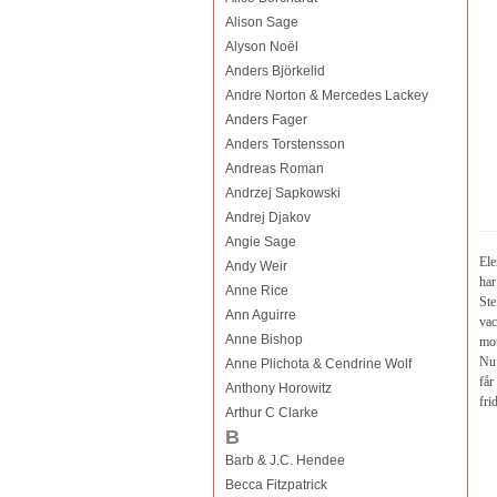
Alison Sage
Alyson Noël
Anders Björkelid
Andre Norton & Mercedes Lackey
Anders Fager
Anders Torstensson
Andreas Roman
Andrzej Sapkowski
Andrej Djakov
Angie Sage
Ele
Andy Weir
har
Anne Rice
Ste
Ann Aguirre
vac
Anne Bishop
mot
Nu 
Anne Plichota & Cendrine Wolf
får
Anthony Horowitz
frid
Arthur C Clarke
B
Barb & J.C. Hendee
Becca Fitzpatrick