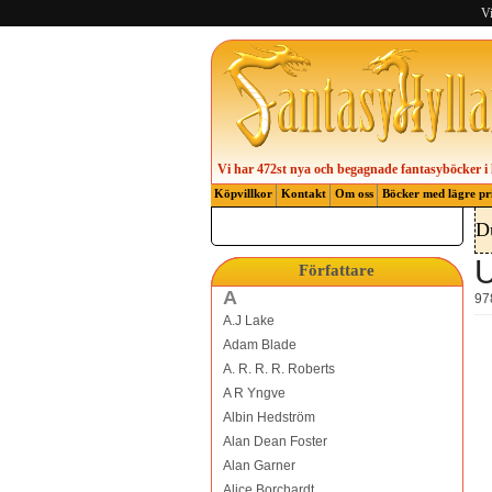
Vi
Vi har 472st nya och begagnade fantasyböcker i 
Köpvillkor
Kontakt
Om oss
Böcker med lägre pr
D
Författare
A
97
A.J Lake
Adam Blade
A. R. R. R. Roberts
A R Yngve
Albin Hedström
Alan Dean Foster
Alan Garner
Alice Borchardt