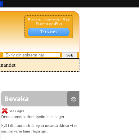
s
0
böcker i kundvagnen:
0
kr
Frakt från:
49
kr
Till kassan
Sök
nandet
Bevaka
Slut i lager.
Denna produkt finns tyvärr inte i lager.
Fyll i ditt namn och din epost nedan så skickar vi ett
mail när varan finns i lager igen.