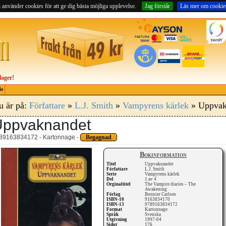
 använder cookies för att ge dig bästa möjliga upplevelse.
Jag förstår
Läs mer om cookie
lager!
is
u är på:
Författare
»
L.J. Smith
»
Vampyrens kärlek
» Uppvak
Uppvaknandet
89163834172 - Kartonnage -
Begagnad
Bokinformation
Titel
Uppvaknandet
Författare
L.J. Smith
Serie
Vampyrens kärlek
Del
1 av 4
Orginaltitel
The Vampire diaries – The
Awakening
Förlag
Bonnier Carlsen
ISBN-10
9163834170
ISBN-13
9789163834172
Format
Kartonnage
Språk
Svenska
Utgivning
1997-04
Sidor
176