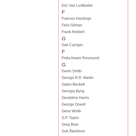
Eric Van Lustbader
F
Frances Hardinge
Felix Gilman
Frank Herbert
G
Gail Carriger
F
Frida Arwen Rosesund
G
Gavin Smith
George R.R. Martin
Galen Beckett
Georgia Byng
Geraldine Harris
George Orwell
Gene Wolfe
G.P. Taylor
Greg Bear
Gull Åkerblom