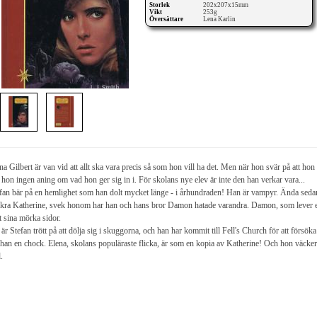
Storlek
202x207x15mm
Vikt
253g
Översättare
Lena Karlin
na Gilbert är van vid att allt ska vara precis så som hon vill ha det. Men när hon svär på att hon 
 hon ingen aning om vad hon ger sig in i. För skolans nye elev är inte den han verkar vara...
fan bär på en hemlighet som han dolt mycket länge - i århundraden! Han är vampyr. Ända sedan
kra Katherine, svek honom har han och hans bror Damon hatade varandra. Damon, som lever en
 sina mörka sidor.
är Stefan trött på att dölja sig i skuggorna, och han har kommit till Fell's Church för att försök
 han en chock. Elena, skolans populäraste flicka, är som en kopia av Katherine! Och hon väck
.