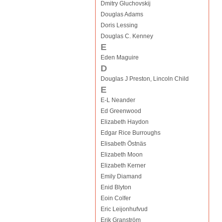
Dmitry Gluchovskij
Douglas Adams
Doris Lessing
Douglas C. Kenney
E
Eden Maguire
D
Douglas J Preston, Lincoln Child
E
E-L Neander
Ed Greenwood
Elizabeth Haydon
Edgar Rice Burroughs
Elisabeth Östnäs
Elizabeth Moon
Elizabeth Kerner
Emily Diamand
Enid Blyton
Eoin Colfer
Eric Leijonhufvud
Erik Granström