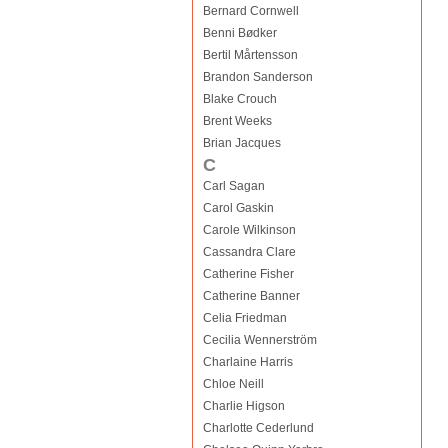
Bernard Cornwell
Benni Bødker
Bertil Mårtensson
Brandon Sanderson
Blake Crouch
Brent Weeks
Brian Jacques
C
Carl Sagan
Carol Gaskin
Carole Wilkinson
Cassandra Clare
Catherine Fisher
Catherine Banner
Celia Friedman
Cecilia Wennerström
Charlaine Harris
Chloe Neill
Charlie Higson
Charlotte Cederlund