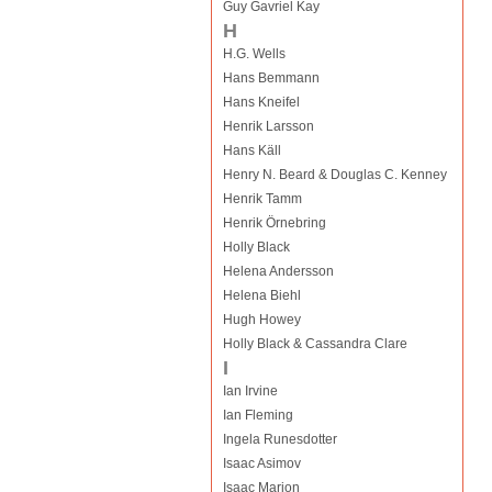
Guy Gavriel Kay
H
H.G. Wells
Hans Bemmann
Hans Kneifel
Henrik Larsson
Hans Käll
Henry N. Beard & Douglas C. Kenney
Henrik Tamm
Henrik Örnebring
Holly Black
Helena Andersson
Helena Biehl
Hugh Howey
Holly Black & Cassandra Clare
I
Ian Irvine
Ian Fleming
Ingela Runesdotter
Isaac Asimov
Isaac Marion