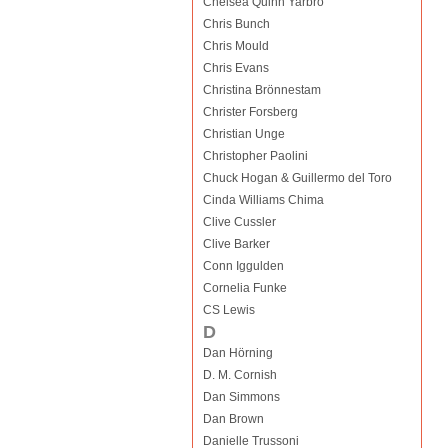
Chelsea Quinn Yarbro
Chris Bunch
Chris Mould
Chris Evans
Christina Brönnestam
Christer Forsberg
Christian Unge
Christopher Paolini
Chuck Hogan & Guillermo del Toro
Cinda Williams Chima
Clive Cussler
Clive Barker
Conn Iggulden
Cornelia Funke
CS Lewis
D
Dan Hörning
D. M. Cornish
Dan Simmons
Dan Brown
Danielle Trussoni