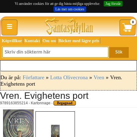
Vi använder cookies för att ge dig bästa möjliga upplevelse.
Jag förstår
Läs mer om cookies
≡
0
Köpvillkor
Kontakt
Om oss
Böcker med lägre pris
Sök
Du är på:
Författare
»
Lotta Olivecrona
»
Vren
» Vren.
Evighetens port
Vren. Evighetens port
9789163855214 - Kartonnage -
Begagnad