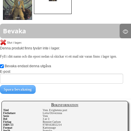
Bevaka
Slut i lager.
Denna produkt finns tyvärr inte i lager.
Fyll i ditt namn och din epost nedan så skickar vi ett mail när varan finns i lager igen.
Bevaka endast denna utgåva
E-post
Spara bevakning
Bokinformation
Titel
Vren. Evighetens port
Författare
Lotta Olivecrona
Serie
Vren
Del
3 av 3
Förlag
Bonnier Carlsen
ISBN-13
9789163855214
Format
Kartonnage
Språk
Svenska