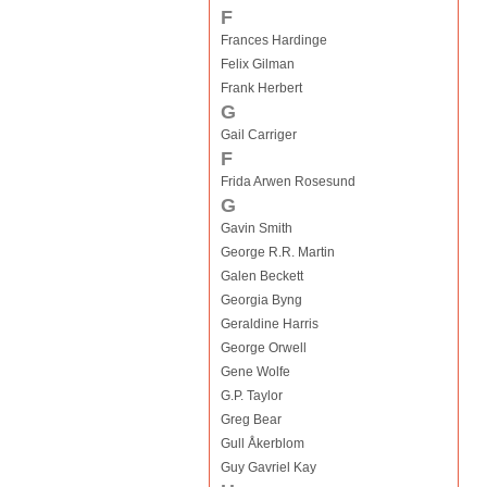
F
Frances Hardinge
Felix Gilman
Frank Herbert
G
Gail Carriger
F
Frida Arwen Rosesund
G
Gavin Smith
George R.R. Martin
Galen Beckett
Georgia Byng
Geraldine Harris
George Orwell
Gene Wolfe
G.P. Taylor
Greg Bear
Gull Åkerblom
Guy Gavriel Kay