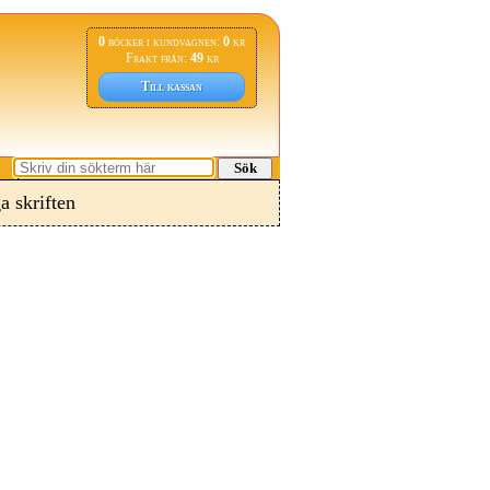
0
böcker i kundvagnen:
0
kr
Frakt från:
49
kr
Till kassan
Sök
 skriften