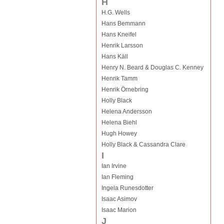
H
H.G. Wells
Hans Bemmann
Hans Kneifel
Henrik Larsson
Hans Käll
Henry N. Beard & Douglas C. Kenney
Henrik Tamm
Henrik Örnebring
Holly Black
Helena Andersson
Helena Biehl
Hugh Howey
Holly Black & Cassandra Clare
I
Ian Irvine
Ian Fleming
Ingela Runesdotter
Isaac Asimov
Isaac Marion
J