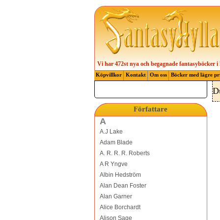
Vi har 472st nya och begagnade fantasyböcker i 
Köpvillkor
Kontakt
Om oss
Böcker med lägre pr
D
Författare
A
A.J Lake
Adam Blade
A. R. R. R. Roberts
A R Yngve
Albin Hedström
Alan Dean Foster
Alan Garner
Alice Borchardt
Alison Sage