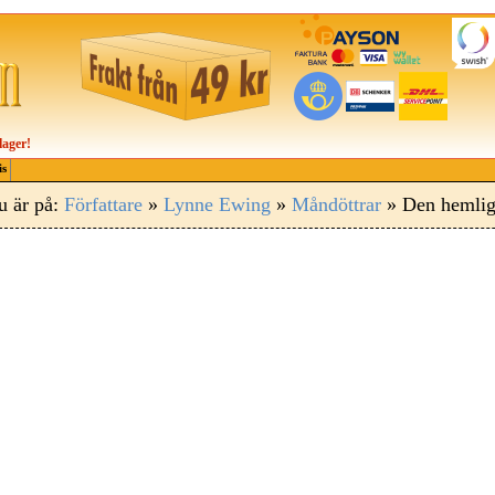
lager!
is
u är på:
Författare
»
Lynne Ewing
»
Måndöttrar
» Den hemliga