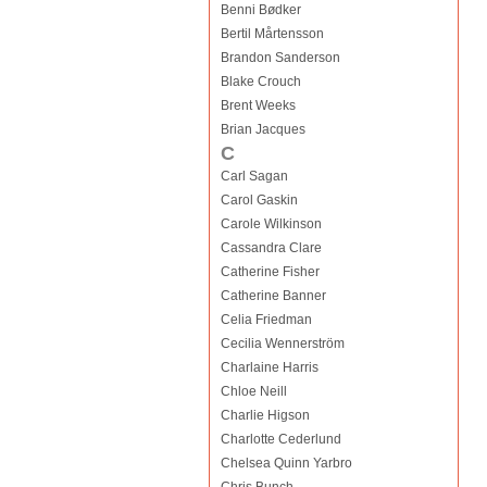
Benni Bødker
Bertil Mårtensson
Brandon Sanderson
Blake Crouch
Brent Weeks
Brian Jacques
C
Carl Sagan
Carol Gaskin
Carole Wilkinson
Cassandra Clare
Catherine Fisher
Catherine Banner
Celia Friedman
Cecilia Wennerström
Charlaine Harris
Chloe Neill
Charlie Higson
Charlotte Cederlund
Chelsea Quinn Yarbro