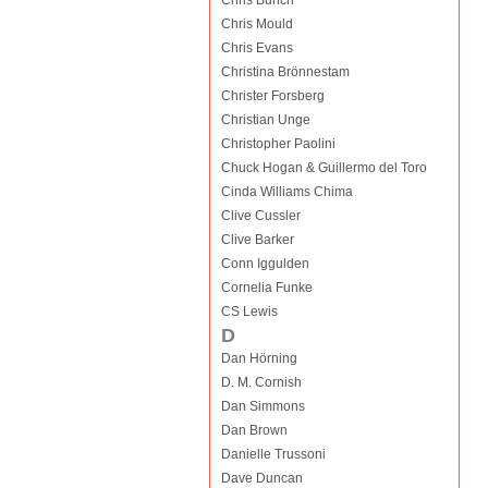
Chris Bunch
Chris Mould
Chris Evans
Christina Brönnestam
Christer Forsberg
Christian Unge
Christopher Paolini
Chuck Hogan & Guillermo del Toro
Cinda Williams Chima
Clive Cussler
Clive Barker
Conn Iggulden
Cornelia Funke
CS Lewis
D
Dan Hörning
D. M. Cornish
Dan Simmons
Dan Brown
Danielle Trussoni
Dave Duncan