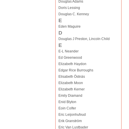
Douglas Adams
Doris Lessing
Douglas C. Kenney
E
Eden Maguire
D
Douglas J Preston, Lincoln Child
E
E-L Neander
Ed Greenwood
Elizabeth Haydon
Edgar Rice Burroughs
Elisabeth Östnäs
Elizabeth Moon
Elizabeth Kerner
Emily Diamand
Enid Blyton
Eoin Colfer
Eric Leijonhufvud
Erik Granström
Eric Van Lustbader