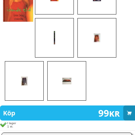
99
kr
Köp
I lager
1 st.