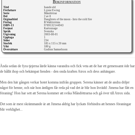
Bokinformation
Titel
Isande eld
Författare
Lynne Ewing
Serie
Måndöttrar
Del
2 av 8
Orginaltitel
Daughters of the moon - Into the cold fire
Förlag
B Wahlströms
ISBN-13
9789132144943
Format
Kartonnage
Språk
Svenska
Utgivning
2003-08-01
Upplaga
1
Sidor
234
Storlek
185 x 115 x 20 mm
Vikt
180 g
Översättare
Gudrun Samuelsson
Ända sedan de fyra tjejerna lärde känna varandra och fick veta att de har ett gemensamt öde har
de hållit ihop och bekämpat fienden - den onda kraften Atrox och dess anhängare.
Men den här gången verkar hotet komma inifrån gruppen. Serena känner att de andra döljer
något för henne, och när hon äntligen får reda på vad det är blir hon livrädd: Jimena har fått en
föraning! Hon har sett att Serena kommer att svika Måndöttrarna och gå över till Atrox sida.
Det som är mest skrämmande är att Jimena aldrig har lyckats förhindra att hennes föraningar
blir verklighet...