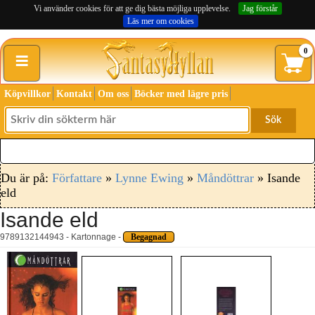
Vi använder cookies för att ge dig bästa möjliga upplevelse.
Jag förstår
Läs mer om cookies
≡
0
Köpvillkor
Kontakt
Om oss
Böcker med lägre pris
Sök
Du är på:
Författare
»
Lynne Ewing
»
Måndöttrar
» Isande
eld
Isande eld
9789132144943 - Kartonnage -
Begagnad