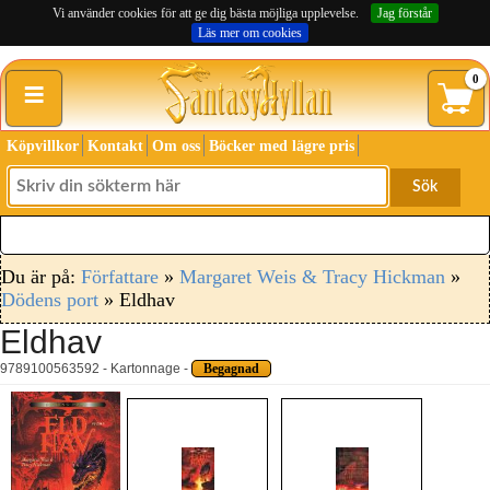
Vi använder cookies för att ge dig bästa möjliga upplevelse.
Jag förstår
Läs mer om cookies
≡
0
Köpvillkor
Kontakt
Om oss
Böcker med lägre pris
Sök
Du är på:
Författare
»
Margaret Weis & Tracy Hickman
»
Dödens port
» Eldhav
Eldhav
9789100563592 - Kartonnage -
Begagnad