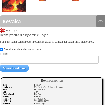
Bevaka
Slut i lager.
Denna produkt finns tyvärr inte i lager.
Fyll i ditt namn och din epost nedan så skickar vi ett mail när varan finns i lager igen.
Bevaka endast denna utgåva
E-post
Spara bevakning
Bokinformation
Titel
Eldhav
Författare
Margaret Weis & Tracy Hickman
Serie
Dödens port
Del
3 av 4
Orginaltitel
Fire Sea
Förlag
Bonnier
ISBN-10
9100563595
ISBN-13
9789100563592
Format
Kartonnage