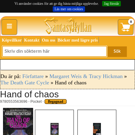
Vi använder cookies för att ge dig bästa möjliga upplevelse.
Jag förstår
Läs mer om cookies
≡
0
Köpvillkor
Kontakt
Om oss
Böcker med lägre pris
Sök
Du är på:
Författare
»
Margaret Weis & Tracy Hickman
»
The Death Gate Cycle
» Hand of chaos
Hand of chaos
9780553563696 - Pocket -
Begagnad