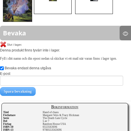
Bevaka
Slut i lager.
Denna produkt finns tyvärr inte i lager.
Fyll i ditt namn och din epost nedan så skickar vi ett mail när varan finns i lager igen.
Bevaka endast denna utgåva
E-post
Spara bevakning
Bokinformation
Titel
Hand of chaos
Författare
Margaret Weis & Tracy Hickman
Serie
The Death Gate Cycle
Del
5 av 7
Förlag
Random House USA
ISBN-10
0553563696
ISBN-13
9780553563696